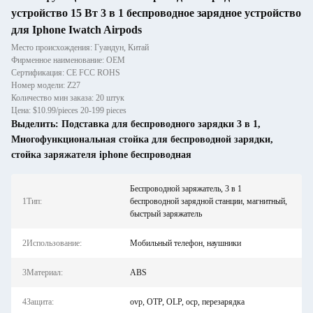
устройство 15 Вт 3 в 1 беспроводное зарядное устройство
для Iphone Iwatch Airpods
Место происхождения: Гуандун, Китай
Фирменное наименование: OEM
Сертификация: CE FCC ROHS
Номер модели: Z27
Количество мин заказа: 20 штук
Цена: $10.99/pieces 20-199 pieces
Выделить:
Подставка для беспроводного зарядки 3 в 1
,
Многофункциональная стойка для беспроводной зарядки
,
стойка заряжателя iphone беспроводная
Беспроводной заряжатель, 3 в 1
1Тип:
беспроводной зарядной станции, магнитный,
быстрый заряжатель
2Использование:
Мобильный телефон, наушники
3Материал:
ABS
4Защита:
ovp, OTP, OLP, ocp, перезарядка