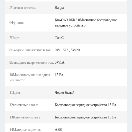
5Частная плесень:
Да, да.
Кю-Си-3.0КК2.0Магнитное беспроводное
6Функция:
зарядное устройство
7Порт:
Тип С
8Входное напряжение и ток:
9V/1.67A, 5V/2A
9Выходное напряжение и ток:
5V/1A
10Максимальная выходная
15 Вт
мощность:
11Цвет:
Черно-белый
12ключевые слова:
Беспроводное зарядное устройство 15 Вт
13Ключевые слова 2:
Беспроводное зарядное устройство 15 Вт
14Материал изделия:
ABS