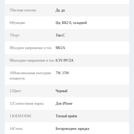
5Частная плесень:
Да, да.
6Функция:
Ци, КК2.0, складной
7Порт:
Тип-С
8Входное напряжение и ток:
9В/2А
9Выходное напряжение и ток:
6.5V-9V/2A
10Максимальная выходная
7W, 15W
мощность:
11Цвет:
Черный
12Совместимая марка:
Для iPhone
13OEM/ODM:
Теплый приём
14Стиль:
Беспроводное зарядка