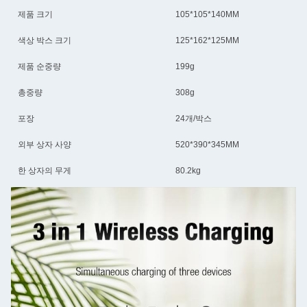
제품 크기
105*105*140MM
색상 박스 크기
125*162*125MM
제품 순중량
199g
총중량
308g
포장
24개/박스
외부 상자 사양
520*390*345MM
한 상자의 무게
80.2kg