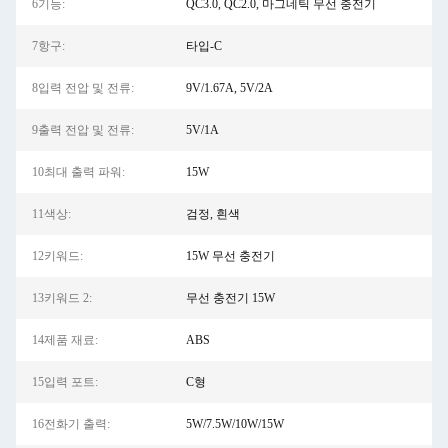
6기능:
QC3.0, QC2.0, 마그네틱 무선 충전기
7항구:
타입-C
8입력 전압 및 전류:
9V/1.67A, 5V/2A
9출력 전압 및 전류:
5V/1A
10최대 출력 파워:
15W
11색상:
검정, 흰색
12키워드:
15W 무선 충전기
13키워드 2:
무선 충전기 15W
14제품 재료:
ABS
15입력 포트:
C형
16전화기 출력:
5W/7.5W/10W/15W