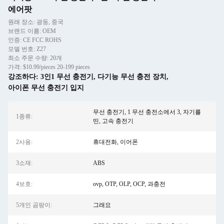
에어팟
원래 장소: 광둥, 중국
브랜드 이름: OEM
인증: CE FCC ROHS
모델 번호: Z27
최소 주문 수량: 20개
가격: $10.99/pieces 20-199 pieces
강조하다:
3인1 무선 충전기
,
다기능 무선 충전 장치
,
아이폰 무선 충전기 입지
무선 충전기, 1 무선 충전소에서 3, 자기를
1종류:
띤, 고속 충전기
2사용:
휴대전화, 이어폰
3소재:
ABS
4보호:
ovp, OTP, OLP, OCP, 과충전
5개인 곰팡이:
그래요