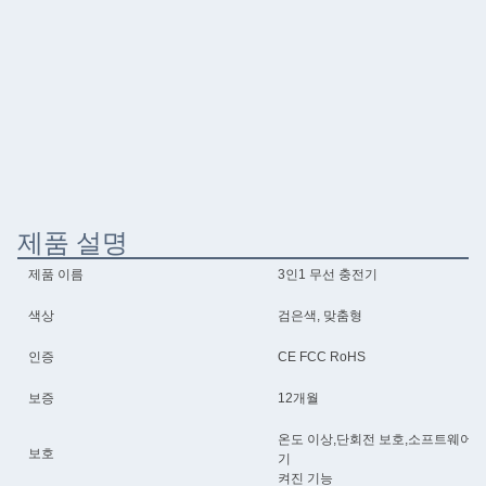
제품 설명
제품 이름
3인1 무선 충전기
색상
검은색, 맞춤형
인증
CE FCC RoHS
보증
12개월
온도 이상,단회전 보호,소프트웨어/하드
보호
기
켜진 기능