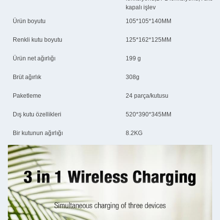
kapalı işlev
Ürün boyutu
105*105*140MM
Renkli kutu boyutu
125*162*125MM
Ürün net ağırlığı
199 g
Brüt ağırlık
308g
Paketleme
24 parça/kutusu
Dış kutu özellikleri
520*390*345MM
Bir kutunun ağırlığı
8.2KG