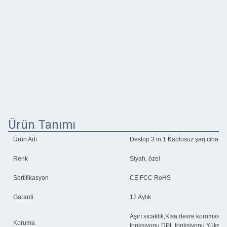
Ürün Tanımı
Ürün Adı
Destop 3 in 1 Kablosuz şarj cihazı
Renk
Siyah, özel
Sertifikasyon
CE FCC RoHS
Garanti
12 Aylık
Aşırı sıcaklık,Kısa devre koruması,
Koruma
fonksiyonu,DPL fonksiyonu,Yükselti