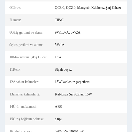
6Görev:
QC3.0, QC2.0, Manyetik Kablosuz Şarj Cihazı
7Liman:
TİP-C
8Giriş gerilimi ve akımı:
9V/1.67A, 5V/2A
9çıkış gerilimi ve akımı:
5V/1A
10Maksimum Çıkış Gücü:
15W
11Renk:
Siyah beyaz
12Anahtar kelimeler:
15W kablosuz şarj cihazı
13anahtar kelimeler 2:
Kablosuz Şarj Cihazı 15W
14Ürün malzemesi:
ABS
15Giriş bağlantı noktası:
c tipi
16Telefon çıkışı:
5W/7,5W/10W/15W