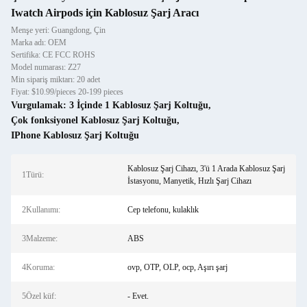
Iwatch Airpods için Kablosuz Şarj Aracı
Menşe yeri: Guangdong, Çin
Marka adı: OEM
Sertifika: CE FCC ROHS
Model numarası: Z27
Min sipariş miktarı: 20 adet
Fiyat: $10.99/pieces 20-199 pieces
Vurgulamak:
3 İçinde 1 Kablosuz Şarj Koltuğu
,
Çok fonksiyonel Kablosuz Şarj Koltuğu
,
IPhone Kablosuz Şarj Koltuğu
Kablosuz Şarj Cihazı, 3'ü 1 Arada Kablosuz Şarj
1Türü:
İstasyonu, Manyetik, Hızlı Şarj Cihazı
2Kullanımı:
Cep telefonu, kulaklık
3Malzeme:
ABS
4Koruma:
ovp, OTP, OLP, ocp, Aşırı şarj
5Özel küf:
- Evet.