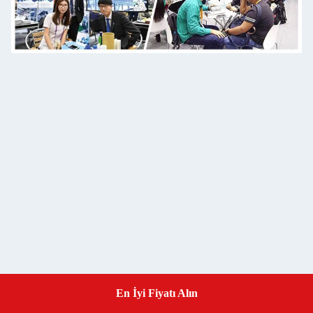
En İyi Fiyatı Alın
Get a Quote