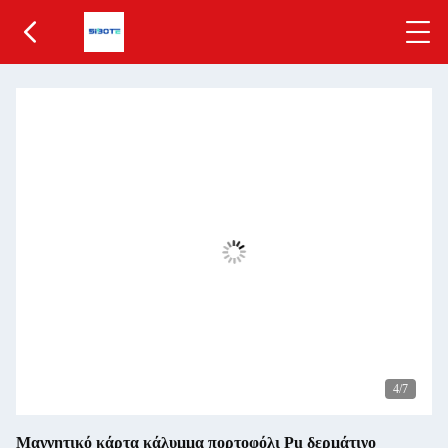
5
/7
Μαγνητικό κάρτα κάλυμμα πορτοφόλι Pu δερμάτινο