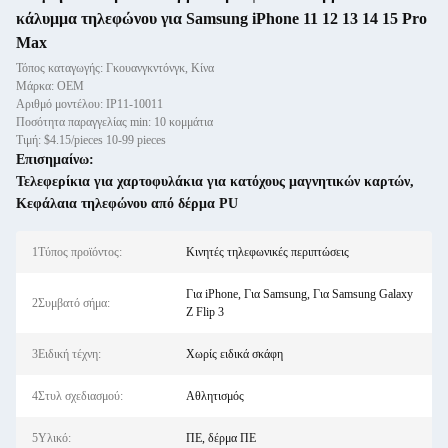
κάλυμμα τηλεφώνου για Samsung iPhone 11 12 13 14 15 Pro
Max
Τόπος καταγωγής: Γκουανγκντόνγκ, Κίνα
Μάρκα: OEM
Αριθμό μοντέλου: IP11-10011
Ποσότητα παραγγελίας min: 10 κομμάτια
Τιμή: $4.15/pieces 10-99 pieces
Επισημαίνω:
Τελεφερίκια για χαρτοφυλάκια για κατόχους μαγνητικών καρτών
,
Κεφάλαια τηλεφώνου από δέρμα PU
1Τύπος προϊόντος:
Κινητές τηλεφωνικές περιπτώσεις
Για iPhone, Για Samsung, Για Samsung Galaxy
2Συμβατό σήμα:
Z Flip 3
3Ειδική τέχνη:
Χωρίς ειδικά σκάφη
4Στυλ σχεδιασμού:
Αθλητισμός
5Υλικό:
ΠΕ, δέρμα ΠΕ