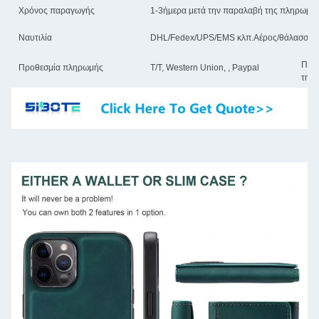
Χρόνος παραγωγής
1-3ήμερα μετά την παραλαβή της πληρωμή
Ναυτιλία
DHL/Fedex/UPS/EMS κλπ.Αέρος/θάλασσα ή
Πλή
Προθεσμία πληρωμής
Τ/Τ, Western Union, , Paypal
την