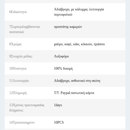
Αδιάβροχο, με κάλυμμα, λειτουργία
6Ειδικότητα:
πορτοφολιού
7Συμπεριλαμβάνονται
προστάτης καμερών
συστατικά:
8Χρώμα:
μαύρο, καφέ, κάκι, κόκκινο, πράσινο
9Στοιχείο μόδας:
Λοξοφόρο
10Ποιότητα:
100% δοκιμή
11Λειτουργία:
Αδιάβροχο, ανθεκτικό στη σκόνη
12Πληρωμή:
T/T .Paypal.πιστωτική κάρτα
13Χρόνος προετοιμασίας
1days
δείγματος:
14Τροποποιημένο:
10PCS