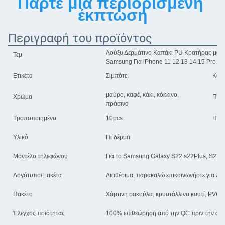
Πάρτε μια περιορισμένη 
έκπτωση
Περιγραφή του προϊόντος
Λούξυ Δερμάτινο Καπάκι PU Κρατήρας μαγν
Τεμ
Samsung Για iPhone 11 12 13 14 15 Pro M
Ετικέτα
Σιμπότε
Καλ
μαύρο, καφέ, κάκι, κόκκινο,
Χρώμα
Πολλ
πράσινο
Τροποποιημένο
10pcs
Η τι
Υλικό
Πι δέρμα
Μοντέλο τηλεφώνου
Για το Samsung Galaxy S22 s22Plus, S22 ul
Λογότυπο/Ετικέτα
Διαθέσιμα, παρακαλώ επικοινωνήστε για λεπ
Πακέτο
Χάρτινη σακούλα, κρυστάλλινο κουτί, PVC κ
Έλεγχος ποιότητας
100% επιθεώρηση από την QC πριν την απ