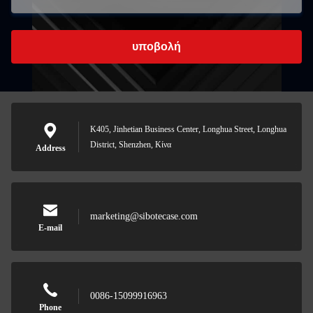
υποβολή
Κ405, Jinhetian Business Center, Longhua Street, Longhua
District, Shenzhen, Κίνα
Address
marketing@sibotecase.com
E-mail
0086-15099916963
Phone