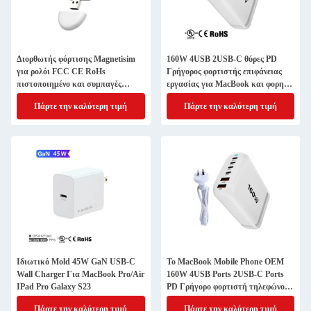
Διορθωτής φόρτισης Magnetisim
160W 4USB 2USB-C θύρες PD
για ρολόι FCC CE RoHs
Γρήγορος φορτιστής επιφάνειας
πιστοποιημένο και συμπαγές
εργασίας για MacBook και φορητό
σχεδιασμό
φορτίο
Πάρτε την καλύτερη τιμή
Πάρτε την καλύτερη τιμή
Ιδιωτικό Mold 45W GaN USB-C
Το MacBook Mobile Phone OEM
Wall Charger Για MacBook Pro/Air
160W 4USB Ports 2USB-C Ports
IPad Pro Galaxy S23
PD Γρήγορο φορτιστή τηλεφώνου
γραφείου
Πάρτε την καλύτερη τιμή
Πάρτε την καλύτερη τιμή