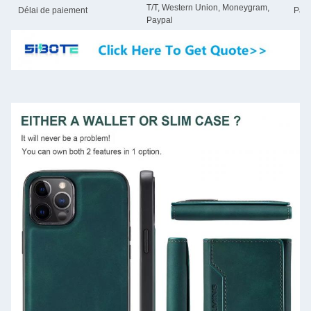
T/T, Western Union, Moneygram,
Délai de paiement
Paie
Paypal