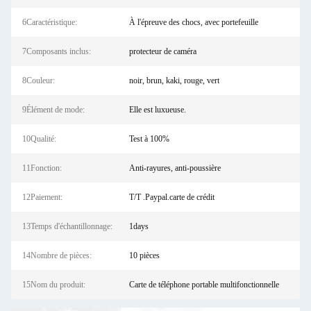
6Caractéristique:
À l'épreuve des chocs, avec portefeuille
7Composants inclus:
protecteur de caméra
8Couleur:
noir, brun, kaki, rouge, vert
9Élément de mode:
Elle est luxueuse.
10Qualité:
Test à 100%
11Fonction:
Anti-rayures, anti-poussière
12Paiement:
T/T .Paypal.carte de crédit
13Temps d'échantillonnage:
1days
14Nombre de pièces:
10 pièces
15Nom du produit:
Carte de téléphone portable multifonctionnelle