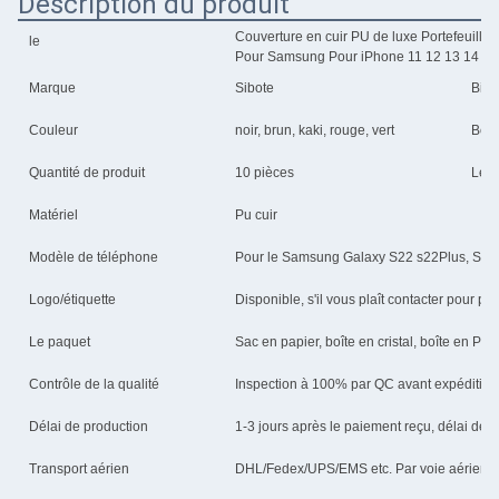
Description du produit
Couverture en cuir PU de luxe Portefeuille
le
Pour Samsung Pour iPhone 11 12 13 14 15
Marque
Sibote
Bie
Couleur
noir, brun, kaki, rouge, vert
Beau
Quantité de produit
10 pièces
Le p
Matériel
Pu cuir
Modèle de téléphone
Pour le Samsung Galaxy S22 s22Plus, S22 
Logo/étiquette
Disponible, s'il vous plaît contacter pour plu
Le paquet
Sac en papier, boîte en cristal, boîte en PV
Contrôle de la qualité
Inspection à 100% par QC avant expédition
Délai de production
1-3 jours après le paiement reçu, délai de li
Transport aérien
DHL/Fedex/UPS/EMS etc. Par voie aérienne