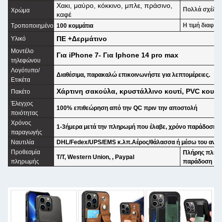
Χακι, μαύρο, κόκκινο, μπλε, πράσινο,
Πολλά σχέδια
Χρώμα
καφέ
Η τιμή διαφέρ
Τροποποιημένο
100 κομμάτια
ΠΕ +Δερμάτινο
Υλικό
Μοντέλο
Για iPhone 7- Για Iphone 14 pro max
τηλεφώνου
Λογότυπο/
Διαθέσιμα, παρακαλώ επικοινωνήστε για λεπτομέρειες.
Ετικέτα
Χάρτινη σακούλα, κρυστάλλινο κουτί, PVC κουτί
Πακέτο
Έλεγχος
100% επιθεώρηση από την QC πριν την αποστολή
ποιότητας
Χρόνος
1-3ήμερα μετά την πληρωμή που έλαβε, χρόνο παράδοσης
παραγωγής
Ναυτιλία
DHL/Fedex/UPS/EMS κ.λπ.Αέρος/θάλασσα ή μέσω του αντ
Προθεσμία
Πλήρης πληρω
Τ/Τ, Western Union, , Paypal
πληρωμής
παράδοση