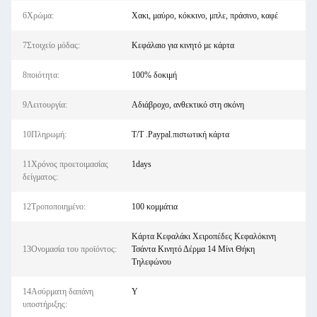
6Χρώμα:
Χακι, μαύρο, κόκκινο, μπλε, πράσινο, καφέ
7Στοιχείο μόδας:
Κεφάλαιο για κινητό με κάρτα
8ποιότητα:
100% δοκιμή
9Λειτουργία:
Αδιάβροχο, ανθεκτικό στη σκόνη
10Πληρωμή:
T/T .Paypal.πιστωτική κάρτα
11Χρόνος προετοιμασίας
1days
δείγματος:
12Τροποποιημένο:
100 κομμάτια
Κάρτα Κεφαλάκι Χειροπέδες Κεφαλόκινη
13Ονομασία του προϊόντος:
Τσάντα Κινητό Δέρμα 14 Μίνι Θήκη
Τηλεφώνου
14Ασύρματη δαπάνη
Y
υποστήριξης: