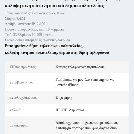
κάλυψη κινητού κινητού από δέρμα πολυτελείας
Τόπος καταγωγής: Γκουανγκντόνγκ, Κίνα
Μάρκα: OEM
Αριθμό μοντέλου: IP12-10011
Ποσότητα παραγγελίας min: 10 κομμάτια
Τιμή: $3.33/pieces 10-499 pieces
Συσκευασία λεπτομέρειες: πλαστική σακούλα
Επισημαίνω:
θήκη τηλεφώνου πολυτελείας
,
κάλυψη κινητού πολυτελείας
,
δερμάτινη θήκη τηλεφώνου
1Τύπος προϊόντος:
Κινητές τηλεφωνικές περιπτώσεις
Για Iphone, για μοντέλο Samsung και για
2Συμβατό σήμα:
μοντέλο iPhone
3Στυλ σχεδιασμού:
Επιχείρηση
4Υλικό:
ΠΕ, ΠΕ+Δερμάτινο
Αδιάβροχο, λουρί τηλεφώνου, με κάλυμμα,
5Ειδικότητα:
λειτουργία πορτοφολιού, φως δαχτυλιδιού