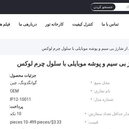
جستجو کردن
تماس با ما
کنترل کیفیت
کارخانه تور
دربارهی ما
فیلم ه
جزئیات محصول:
محل منبع:
گوانگدونگ، چین
نام تجاری:
OEM
شماره مدل:
IP12-10011
پرداخت:
ار حداقل تعداد سفارش:
10 تکه
قیمت:
$3.33/pieces 10-499 pieces