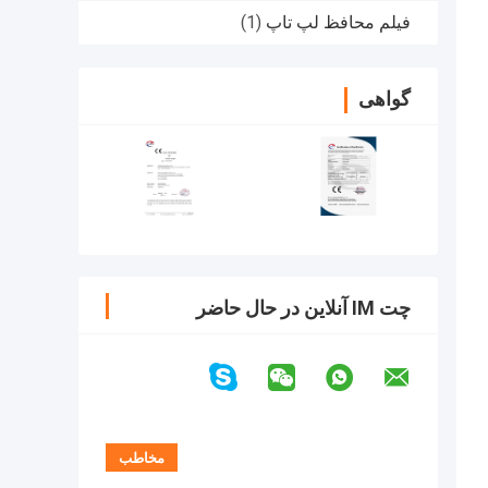
فیلم محافظ لپ تاپ
(1)
گواهی
چت IM آنلاین در حال حاضر