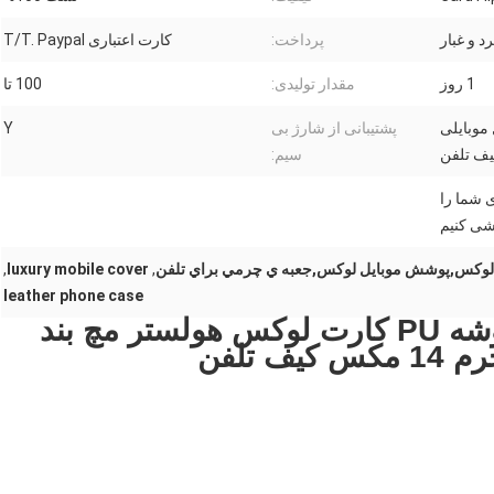
 و غبار
پرداخت:
کارت اعتباری T/T. Paypal
1 روز
مقدار تولیدی:
100 تا
موبایلی
پشتیبانی از شارژ بی
Y
سیم:
ی شما را
ی کنیم
لوکس,پوشش موبایل لوکس,جعبه ي چرمي براي تلفن
,
luxury mobile cover
,
leather phone case
برای آیفون 14 پرو مکس پوشه PU کارت لوکس هولستر مچ بند
ف تلفن