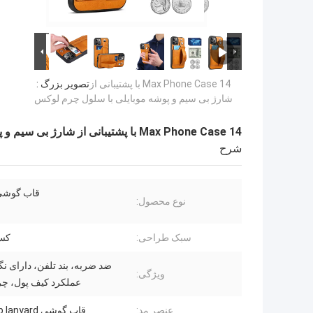
14 Max Phone Case با پشتیبانی از
تصویر بزرگ :
شارژ بی سیم و پوشه موبایلی با سلول چرم لوکس
14 Max Phone Case با پشتیبانی از شارژ بی سیم و پوشه موبایلی با سلول چرم لوکس
شرح
قاب گوشی 
نوع محصول:
سبک طراحی:
کسب
ضد ضربه، بند تلفن، دارای نگ
ویژگی:
عملکرد کیف پول، چر
عنصر مد:
قاب گوشی Card Flip lanyard