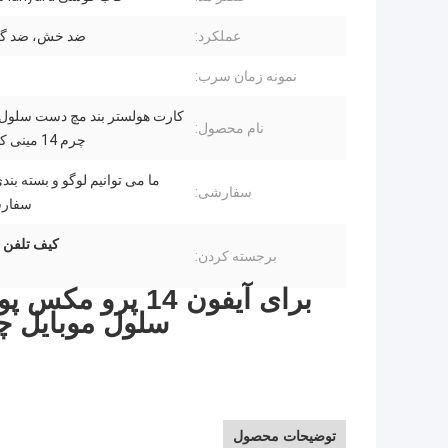
عملکرد:
ضد خش، ضد گرد
نمونه زمان سرب:
کارت هولستر بند مچ دست سلول 
نام محصول:
چرم 14 مینی کیف تلفن
ما می توانیم لوگو و بسته بند
سفارشی:
سفارش
کیف تلفن 
برجسته کردن:
سلول موبایل چرم 14 مکس کی
توضیحات محصول