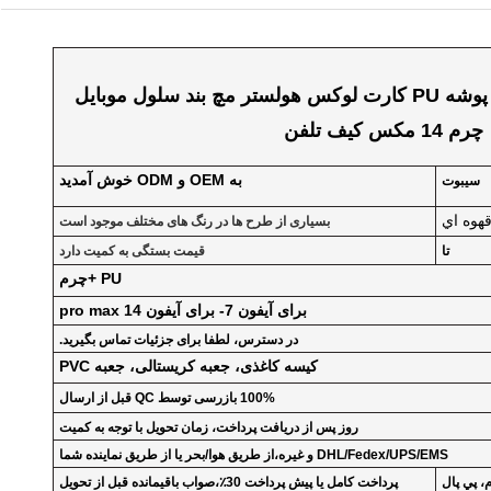
برای آیفون 14 پرو مکس پوشه PU کارت لوکس هولستر مچ بند سلول موبایل
چرم 14 مکس کیف تلفن
به OEM و ODM خوش آمدید
سیبوت
هوه اي
بسیاری از طرح ها در رنگ های مختلف موجود است
100 تا
قیمت بستگی به کمیت دارد
PU +چرم
برای آیفون 7- برای آیفون 14 pro max
در دسترس، لطفا برای جزئیات تماس بگیرید.
کیسه کاغذی، جعبه کریستالی، جعبه PVC
100% بازرسی توسط QC قبل از ارسال
1-3 روز پس از دریافت پرداخت، زمان تحویل با توجه به کمیت
DHL/Fedex/UPS/EMS و غیره،از طریق هوا/بحر یا از طریق نماینده شما
پرداخت کامل یا پیش پرداخت 30٪،صواب باقیمانده قبل از تحویل