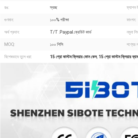
রঙ:
স্বচ্ছ
ফ্যাশন 
গুণমান:
১০০% পরীক্ষা
ফাংশন:
অর্থ প্রদান:
T/T .Paypal.ক্রেডিট কার্ড
নমুনা লি
MOQ:
১০০ পিসি
পণ্যের ন
বিশেষভাবে তুলে ধরা:
15 প্রো কাস্টম ক্লিয়ার ফোন কেস
,
15 প্রো কাস্টম ক্লিয়ার ব্য