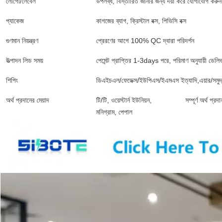
লোগো/লেবেল
উপলব্ধ, বিস্তারিত জানার জন্য দয়া করে যোগাযোগ কর
প্যাকেজ
কাগজের ব্যাগ, ক্রিস্টাল বক্স, পিভিসি বক্স
গুণমান নিয়ন্ত্রণ
প্রেরণের আগে 100% QC দ্বারা পরিদর্শন
উত্পাদন লিড সময়
পেমেন্ট প্রাপ্তির 1-3days পরে, পরিমাণ অনুযায়ী ডেলিভ
শিপিং
ডিএইচএল/ফেডেক্স/ইউপিএস/ইএমএস ইত্যাদি,এয়ার/সমুদ্
অর্থ প্রদানের মেয়াদ
টি/টি, ওয়েস্টার্ন ইউনিয়ন,
সম্পূর্ণ অর্থ প
মনিগ্রাম, পেপাল