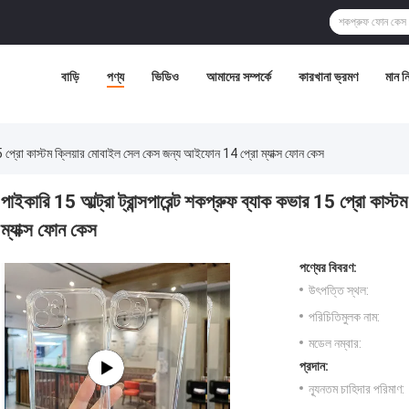
বাড়ি
পণ্য
ভিডিও
আমাদের সম্পর্কে
কারখানা ভ্রমণ
মান নিয
র 15 প্রো কাস্টম ক্লিয়ার মোবাইল সেল কেস জন্য আইফোন 14 প্রো ম্যাক্স ফোন কেস
পাইকারি 15 আল্ট্রা ট্রান্সপারেন্ট শকপ্রুফ ব্যাক কভার 15 প্রো ক
ম্যাক্স ফোন কেস
পণ্যের বিবরণ:
উৎপত্তি স্থল:
পরিচিতিমুলক নাম:
মডেল নম্বার:
প্রদান:
ন্যূনতম চাহিদার পরিমাণ: