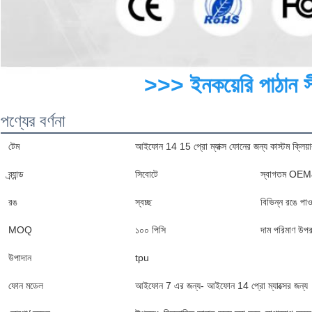
>>> ইনকয়েরি পাঠান স
পণ্যের বর্ণনা
টেম
আইফোন 14 15 প্রো ম্যাক্স ফোনের জন্য কাস্টম ক্লিয
ব্র্যান্ড
সিবোটে
স্বাগতম O
রঙ
স্বচ্ছ
বিভিন্ন রঙে পা
MOQ
১০০ পিসি
দাম পরিমাণ উপর 
উপাদান
tpu
ফোন মডেল
আইফোন 7 এর জন্য- আইফোন 14 প্রো ম্যাক্সের জন্য