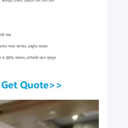
ুন. জনপ্রিয় টেকসই মোবাইল সেল ফোন কেস
ারি সময়
রপথে অথবা আপনার এজেন্টের মাধ্যমে
্রদান বা 30% আমানত,ডেলিভারি আগে ব্যালেন্স