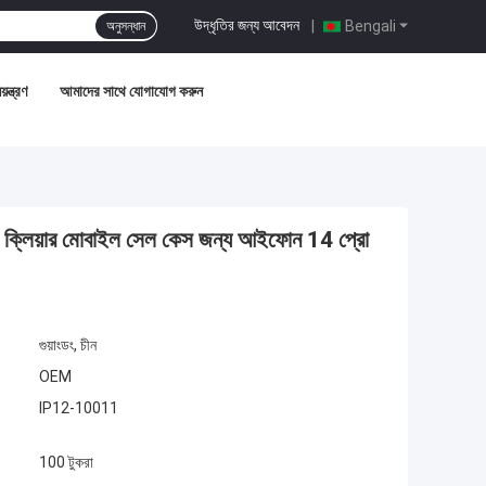
উদ্ধৃতির জন্য আবেদন
|
Bengali
অনুসন্ধান
়ন্ত্রণ
আমাদের সাথে যোগাযোগ করুন
াস্টম ক্লিয়ার মোবাইল সেল কেস জন্য আইফোন 14 প্রো
গুয়াংডং, চীন
OEM
IP12-10011
100 টুকরা