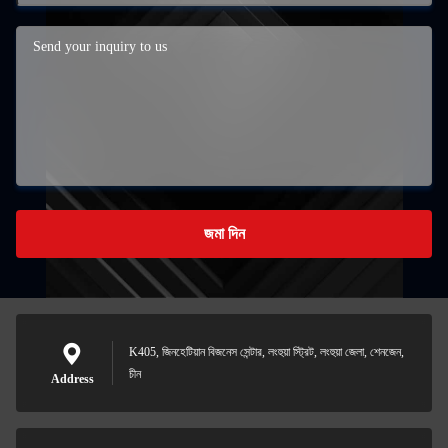
জমা দিন
K405, জিনহেটিয়ান বিজনেস সেন্টার, লংহুয়া স্ট্রিট, লংহুয়া জেলা, শেনজেন,
চীন
Address