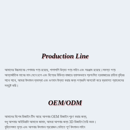
Production Line
আমাদের উচ্চমানের পেশাদার পণ্য রয়েছে, পাশাপাশি উন্নত পণ্য লাইন এবং সরঞ্জাম রয়েছে।সমস্ত পণ্য
আন্তর্জাতিক মানের মান মেনে চলে এবং বিশ্বের বিভিন্ন বাজারে ব্যাপকভাবে প্রশংসিত হয়বাজারের চাহিদা বৃদ্ধির
সাথে সাথে, আমরা উৎপাদন ব্যবস্থা এবং গুণমান উন্নত করার জন্য পণ্যগুলি আপডেট করে ক্রমাগত গ্রাহকদের
সন্তুষ্ট করি।
OEM/ODM
আমাদের বিশেষ ডিজাইন টিম আছে আপনার OEM ডিজাইন পূরণ করার জন্য,
শুধু আপনার আইডিয়াটা আমাকে জানান, আমরা আপনার জন্য 3D ডিজাইন তৈরি করব।
যুক্তিসঙ্গত মূল্য এবং আপনার উৎপাদন প্রয়োজন মেটাতে পূর্ণ উৎপাদন লাইন