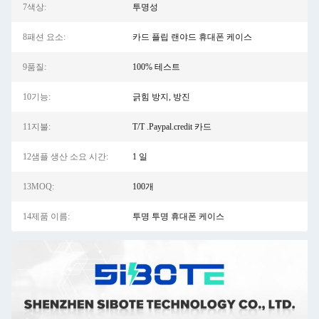
7색상:
투명성
8패션 요소:
카드 플립 랜야드 휴대폰 케이스
9품질:
100% 테스트
10기능:
긁힘 방지, 방진
11지불:
T/T .Paypal.credit 카드
12샘플 생산 소요 시간:
1 일
13MOQ:
100개
14제품 이름:
투명 투명 휴대폰 케이스