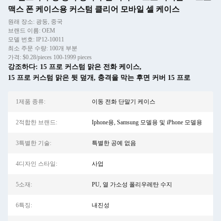
맥스 폰 케이스용 커스텀 클리어 모바일 셀 케이스
원래 장소: 광둥, 중국
브랜드 이름: OEM
모델 번호: IP12-10011
최소 주문 수량: 100개 부분
가격: $0.28/pieces 100-1999 pieces
강조하다:
15 프로 커스텀 맑은 전화 케이스
,
15 프로 커스텀 맑은 뒷 덮개
,
충격을 막는 후면 커버 15 프로
1제품 종류:
이동 전화 단말기 케이스
2적합한 브랜드:
Iphone용, Samsung 모델용 및 iPhone 모델용
3특별한 기술:
특별한 공예 없음
4디자인 스타일:
사업
5소재:
PU, 열 가소성 폴리우레탄 수지
6특징:
내진성