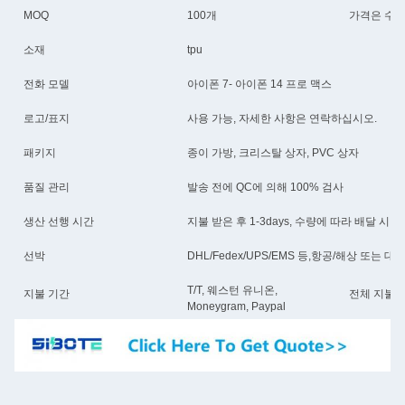
MOQ
100개
가격은 수량
소재
tpu
전화 모델
아이폰 7- 아이폰 14 프로 맥스
로고/표지
사용 가능, 자세한 사항은 연락하십시오.
패키지
종이 가방, 크리스탈 상자, PVC 상자
품질 관리
발송 전에 QC에 의해 100% 검사
생산 선행 시간
지불 받은 후 1-3days, 수량에 따라 배달 시간
선박
DHL/Fedex/UPS/EMS 등,항공/해상 또는 
T/T, 웨스턴 유니온,
지불 기간
전체 지불 
Moneygram, Paypal