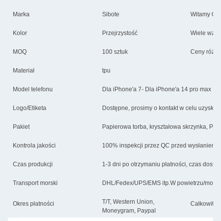
Marka
Sibote
Witamy O
Kolor
Przejrzystość
Wiele wzor
MOQ
100 sztuk
Ceny różnią
Materiał
tpu
Model telefonu
Dla iPhone'a 7- Dla iPhone'a 14 pro max
Logo/Etiketa
Dostępne, prosimy o kontakt w celu uzyskan
Pakiet
Papierowa torba, kryształowa skrzynka, PV
Kontrola jakości
100% inspekcji przez QC przed wysłaniem
Czas produkcji
1-3 dni po otrzymaniu płatności, czas dostaw
Transport morski
DHL/Fedex/UPS/EMS itp.W powietrzu/morzu 
T/T, Western Union,
Okres płatności
Całkowita 
Moneygram, Paypal