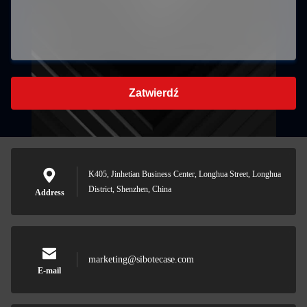
Zatwierdź
K405, Jinhetian Business Center, Longhua Street, Longhua
District, Shenzhen, China
Address
marketing@sibotecase.com
E-mail