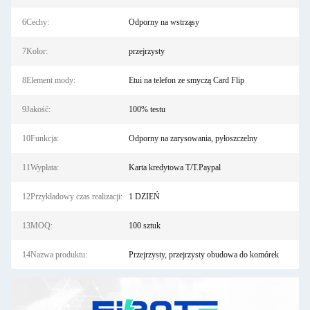
6Cechy:
Odporny na wstrząsy
7Kolor:
przejrzysty
8Element mody:
Etui na telefon ze smyczą Card Flip
9Jakość:
100% testu
10Funkcja:
Odporny na zarysowania, pyłoszczelny
11Wypłata:
Karta kredytowa T/T.Paypal
12Przykładowy czas realizacji:
1 DZIEŃ
13MOQ:
100 sztuk
14Nazwa produktu:
Przejrzysty, przejrzysty obudowa do komórek