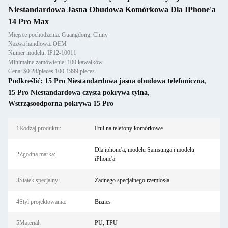
Niestandardowa Jasna Obudowa Komórkowa Dla IPhone'a
14 Pro Max
Miejsce pochodzenia: Guangdong, Chiny
Nazwa handlowa: OEM
Numer modelu: IP12-10011
Minimalne zamówienie: 100 kawałków
Cena: $0.28/pieces 100-1999 pieces
Podkreślić:
15 Pro Niestandardowa jasna obudowa telefoniczna
,
15 Pro Niestandardowa czysta pokrywa tylna
,
Wstrząsoodporna pokrywa 15 Pro
1Rodzaj produktu:
Etui na telefony komórkowe
Dla iphone'a, modelu Samsunga i modelu
2Zgodna marka:
iPhone'a
3Statek specjalny:
Żadnego specjalnego rzemiosła
4Styl projektowania:
Biznes
5Materiał:
PU, TPU