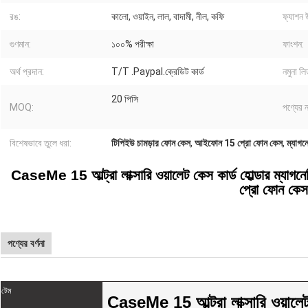
রঙ:
কালো, ওয়াইন, লাল, বাদামী, নীল, কফি
ফ্যাশন 
গুণমান:
১০০% পরীক্ষা
ফাংশন:
অর্থ প্রদান:
T/T .Paypal.ক্রেডিট কার্ড
নমুনা লি
20 পিসি
MOQ:
পণ্যের ন
বিশেষভাবে তুলে ধরা:
টিপিইউ চামড়ার ফোন কেস
,
আইফোন 15 প্রো ফোন কেস
,
ম্যাগন
CaseMe 15 আল্ট্রা লাক্সারি ওয়ালেট কেস কার্ড হোল্ডার ম্যা
প্রো ফোন কেস
পণ্যের বর্ণনা
টেম
CaseMe 15 আল্ট্রা লাক্সারি ওয়ালেট