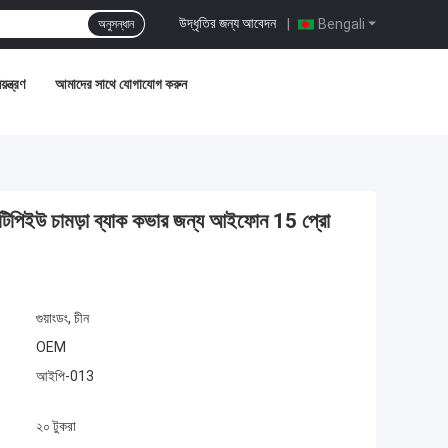
উদ্ধৃতির জন্য আবেদন
|
Bengali
অনুসন্ধান
়ন্ত্রণ
আমাদের সাথে যোগাযোগ করুন
িক টিপিইউ চামড়া ব্যাক কভার জন্য আইফোন 15 প্রো
গুয়াংডং, চীন
OEM
আইপি-013
২০ টুকরা