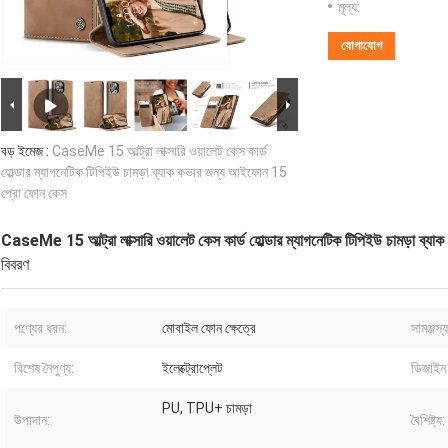
মূল্য:
যোগাযোগ
বড় ইমেজ :
CaseMe 15 আল্ট্রা লাক্সারি ওয়ালেট কেস কার্ড
হোল্ডার ম্যাগনেটিক টিপিইউ চামড়া ব্যাক কভার জন্য আইফোন 15
প্রো ফোন কেস
CaseMe 15 আল্ট্রা লাক্সারি ওয়ালেট কেস কার্ড হোল্ডার ম্যাগনেটিক টিপিইউ চামড়া 
বিবরণ
পণ্যের ধরন:
মোবাইল ফোন ক্ষেত্রে
সামঞ্জস্যপূ
বিশেষ নৈপুণ্য:
ইলেক্ট্রোপ্লেট
ডিজাইন 
PU, TPU+ চামড়া
উপাদান:
বৈশিষ্ট্য: