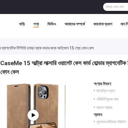
বাড়ি
পণ্য
ভিডিও
আমাদের সম্পর্কে
কারখানা ভ্রমণ
মান নিয
ডার ম্যাগনেটিক টিপিইউ চামড়া ব্যাক কভার জন্য আইফোন 15 প্রো ফোন কেস
CaseMe 15 আল্ট্রা লাক্সারি ওয়ালেট কেস কার্ড হোল্ডার ম্যাগনেট
ফোন কেস
পণ্যের বিবরণ:
উৎপত্তি স্থল:
পরিচিতিমুলক নাম:
মডেল নম্বার:
প্রদান:
ন্যূনতম চাহিদার পরিমাণ: