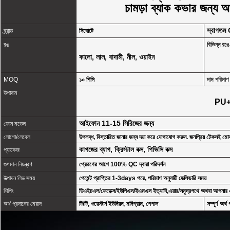
চামড়া ব্যাক কভার জন্
স্বাগ
ব্র্যান্ড
সিবোটে
রঙ
বিভিন্ন রঙে
কালো, লাল, বাদামী, নীল, ওয়াইন
MOQ
১০ পিসি
দাম পরিমাণ 
উপাদান
PU
আইফোন 11-15 সিরিজের জন্য
ফোন মডেল
লোগো/লেবেল
উপলব্ধ, বিস্তারিত জানার জন্য দয়া করে যোগাযোগ করুন. জনপ্রিয় টেকসই 
কাগজের ব্যাগ, ক্রিস্টাল বক্স, পিভিসি বক্স
প্যাকেজ
গুণমান নিয়ন্ত্রণ
প্রেরণের আগে 100% QC দ্বারা পরিদর্শন
উত্পাদন লিড সময়
পেমেন্ট প্রাপ্তির 1-3days পরে, পরিমাণ অনুযায়ী ডেলিভারি সময়
শিপিং
ডিএইচএল/ফেডেক্স/ইউপিএস/ইএমএস ইত্যাদি,এয়ার/সমুদ্রপথে অথবা আপনার এজ
অর্থ প্রদানের মেয়াদ
টি/টি, ওয়েস্টার্ন ইউনিয়ন, মনিগ্রাম, পেপাল
সম্পূর্ণ অর