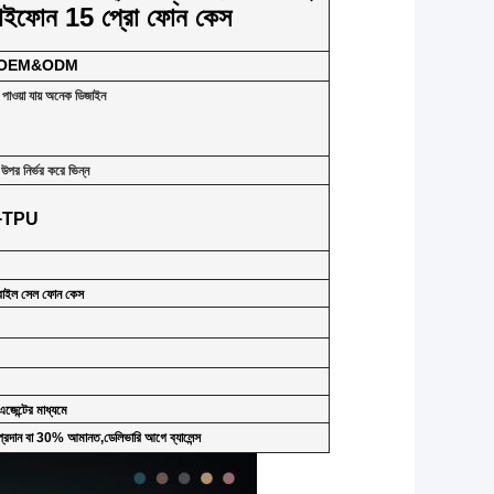
য আইফোন 15 প্রো ফোন কেস
তম OEM&ODM
 পাওয়া যায় অনেক ডিজাইন
উপর নির্ভর করে ভিন্ন
+TPU
মোবাইল সেল ফোন কেস
েন্টের মাধ্যমে
্থ প্রদান বা 30% আমানত,ডেলিভারি আগে ব্যালেন্স