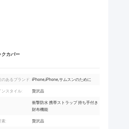
バックカバー
性のあるブランド:
iPhone,iPhone,サムスンのために
インスタイル:
贅沢品
衝撃防水 携帯ストラップ 持ち手付き
財布機能
素:
贅沢品