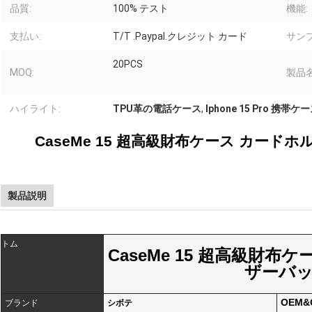
品質:
100% テスト
機能:
支払い:
T/T .Paypal.クレジット カード
サン
20PCS
MOQ:
製品名
ハイライト:
TPU革の電話ケース
,
Iphone 15 Pro 携帯ケ
CaseMe 15 超高級財布ケース カード
製品説明
トム
CaseMe 15 超高級財布
ザーバ
OEM
ブランド
シボテ