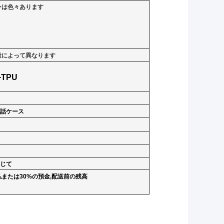
ンは色々あります
量によって異なります
+TPU
電話ケース
通じて
または30%の預金,配送前の残高