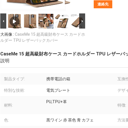
連絡先
大画像 :
CaseMe 15 超高級財布ケース カードホ
ルダー TPU レザーバックカバー
CaseMe 15 超高級財布ケース カードホルダー TPU レザー
説明
製品タイプ:
携帯電話の箱
互換
特別な技術:
電気プレート
デザ
PU,TPU+革
材料:
特徴:
色:
黒ワイン 赤 茶色 青 カフェ
方法要