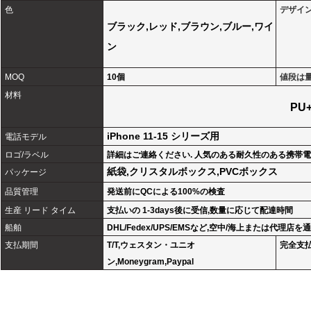
色
デザイ
ブラック,レッド,ブラウン,ブルー,ワイ
ン
MOQ
10個
値段は
材料
PU
iPhone 11-15 シリーズ用
電話モデル
ロゴ/ラベル
詳細はご連絡ください. 人気のある耐久性のある携帯
紙袋,クリスタルボックス,PVCボックス
パッケージ
品質管理
発送前にQCによる100%の検査
生産 リード タイム
支払いの 1-3days後に受信,数量に応じて配達時間
船舶
DHL/Fedex/UPS/EMSなど,空中/海上または代理店を
支払期間
T/T,ウェスタン・ユニオ
完全支払
ン,Moneygram,Paypal