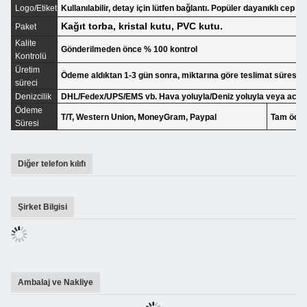
Logo/Etiket
Kullanılabilir, detay için lütfen bağlantı. Popüler dayanıklı cep tele
Kağıt torba, kristal kutu, PVC kutu.
Paket
Kalite
Gönderilmeden önce % 100 kontrol
Kontrolü
Üretim
Ödeme aldıktan 1-3 gün sonra, miktarına göre teslimat süresi
süreci
Denizcilik
DHL/Fedex/UPS/EMS vb. Hava yoluyla/Deniz yoluyla veya acen
Ödeme
T/T, Western Union, MoneyGram, Paypal
Tam ödem
Süresi
Diğer telefon kılıfı
Şirket Bilgisi
Ambalaj ve Nakliye