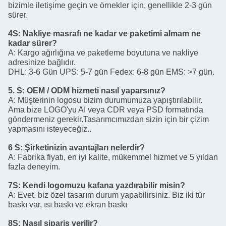
4S: Nakliye masrafı ne kadar ve paketimi almam ne
kadar sürer?
A: Kargo ağırlığına ve paketleme boyutuna ve nakliye
adresinize bağlıdır.
DHL: 3-6 Gün UPS: 5-7 gün Fedex: 6-8 gün EMS: >7 gün.
5. S: OEM / ODM hizmeti nasıl yaparsınız?
A: Müşterinin logosu bizim durumumuza yapıştırılabilir.
Ama bize LOGO'yu AI veya CDR veya PSD formatında
göndermeniz gerekir.Tasarımcımızdan sizin için bir çizim
yapmasını isteyeceğiz..
6 S: Şirketinizin avantajları nelerdir?
A: Fabrika fiyatı, en iyi kalite, mükemmel hizmet ve 5 yıldan
fazla deneyim.
7S: Kendi logomuzu kafana yazdırabilir misin?
A: Evet, biz özel tasarım durum yapabilirsiniz. Biz iki tür
baskı var, ısı baskı ve ekran baskı
8S: Nasıl sipariş verilir?
A: 1) İletişim tedarikçisi tarafından soruşturma veya
Trademanager'da benimle sohbet;