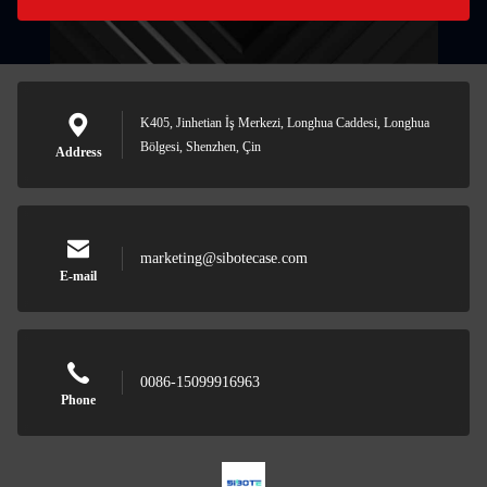
K405, Jinhetian İş Merkezi, Longhua Caddesi, Longhua
Bölgesi, Shenzhen, Çin
Address
marketing@sibotecase.com
E-mail
0086-15099916963
Phone
Shenzhen Sibote Technology Co., Ltd.