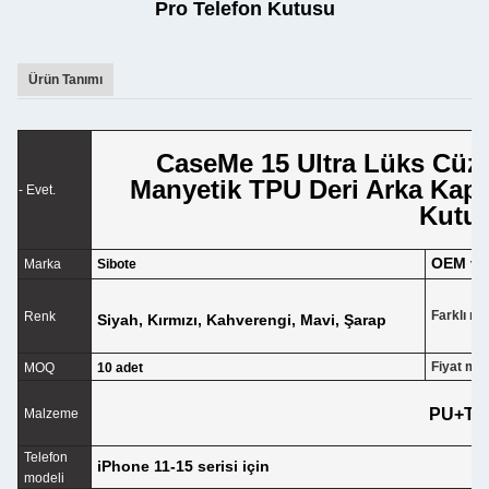
Pro Telefon Kutusu
Ürün Tanımı
CaseMe 15 Ultra Lüks Cüz
Manyetik TPU Deri Arka Kapa
- Evet.
Kutu
OEM ve 
Marka
Sibote
Farklı re
Renk
Siyah, Kırmızı, Kahverengi, Mavi, Şarap
Fiyat mik
MOQ
10 adet
PU+TP
Malzeme
Telefon
iPhone 11-15 serisi için
modeli