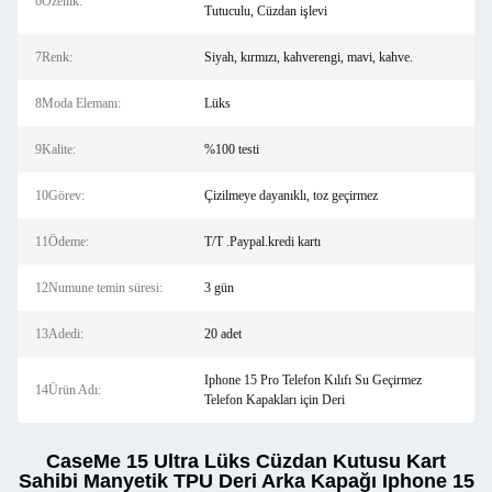
6Özellik:
Tutuculu, Cüzdan işlevi
7Renk:
Siyah, kırmızı, kahverengi, mavi, kahve.
8Moda Elemanı:
Lüks
9Kalite:
%100 testi
10Görev:
Çizilmeye dayanıklı, toz geçirmez
11Ödeme:
T/T .Paypal.kredi kartı
12Numune temin süresi:
3 gün
13Adedi:
20 adet
Iphone 15 Pro Telefon Kılıfı Su Geçirmez
14Ürün Adı:
Telefon Kapakları için Deri
CaseMe 15 Ultra Lüks Cüzdan Kutusu Kart
Sahibi Manyetik TPU Deri Arka Kapağı Iphone 15