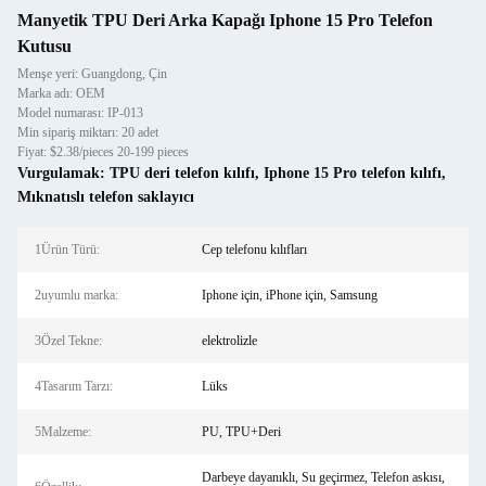
Manyetik TPU Deri Arka Kapağı Iphone 15 Pro Telefon
Kutusu
Menşe yeri: Guangdong, Çin
Marka adı: OEM
Model numarası: IP-013
Min sipariş miktarı: 20 adet
Fiyat: $2.38/pieces 20-199 pieces
Vurgulamak:
TPU deri telefon kılıfı
,
Iphone 15 Pro telefon kılıfı
,
Mıknatıslı telefon saklayıcı
1Ürün Türü:
Cep telefonu kılıfları
2uyumlu marka:
Iphone için, iPhone için, Samsung
3Özel Tekne:
elektrolizle
4Tasarım Tarzı:
Lüks
5Malzeme:
PU, TPU+Deri
Darbeye dayanıklı, Su geçirmez, Telefon askısı,