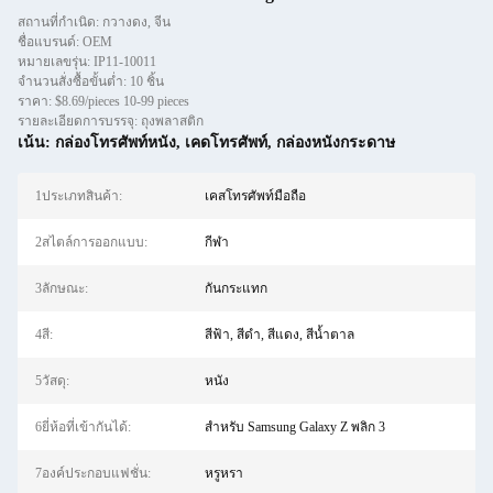
สถานที่กำเนิด: กวางดง, จีน
ชื่อแบรนด์: OEM
หมายเลขรุ่น: IP11-10011
จำนวนสั่งซื้อขั้นต่ำ: 10 ชิ้น
ราคา: $8.69/pieces 10-99 pieces
รายละเอียดการบรรจุ: ถุงพลาสติก
เน้น:
กล่องโทรศัพท์หนัง
,
เคดโทรศัพท์
,
กล่องหนังกระดาษ
1ประเภทสินค้า:
เคสโทรศัพท์มือถือ
2สไตล์การออกแบบ:
กีฬา
3ลักษณะ:
กันกระแทก
4สี:
สีฟ้า, สีดำ, สีแดง, สีน้ำตาล
5วัสดุ:
หนัง
6ยี่ห้อที่เข้ากันได้:
สำหรับ Samsung Galaxy Z พลิก 3
7องค์ประกอบแฟชั่น:
หรูหรา