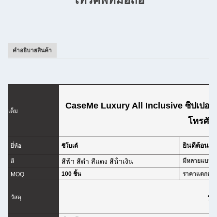
คําอธิบายสินค้า
CaseMe Luxury All Inclusive ซิปเปอร์ห
เต็ม
โทรศัพท
ยินดีต้อน
ยี่ห้อ
ซิโบเต้
สีฟ้า สีดํา สีแดง สีน้ําเงิน
มีหลายแบบ ม
สี
100 ชิ้น
ราคาแตกต่างก
MOQ
หน
วัสดุ