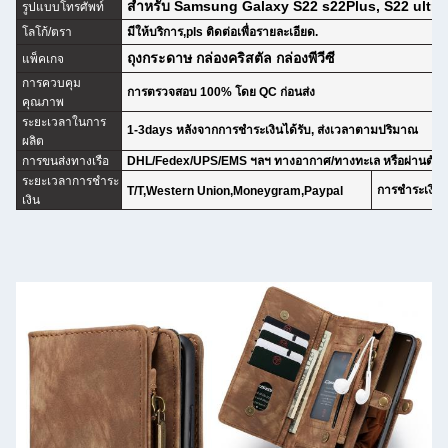
สําหรับ Samsung Galaxy S22 s22Plus, S22 ultra
รูปแบบโทรศัพท์
โลโก้/ตรา
มีให้บริการ,pls ติดต่อเพื่อรายละเอียด.
ถุงกระดาษ กล่องคริสตัล กล่องพีวีซี
แพ็คเกจ
การควบคุม
การตรวจสอบ 100% โดย QC ก่อนส่ง
คุณภาพ
ระยะเวลาในการ
1-3days หลังจากการชําระเงินได้รับ, ส่งเวลาตามปริมาณ
ผลิต
การขนส่งทางเรือ
DHL/Fedex/UPS/EMS ฯลฯ ทางอากาศ/ทางทะเล หรือผ่านตัว
ระยะเวลาการชําระ
การชําระเงินเ
T/T,Western Union,Moneygram,Paypal
เงิน