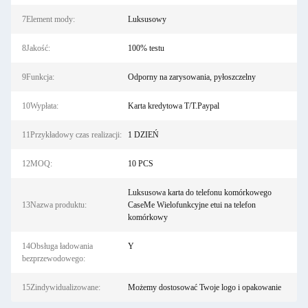
7Element mody:
Luksusowy
8Jakość:
100% testu
9Funkcja:
Odporny na zarysowania, pyłoszczelny
10Wypłata:
Karta kredytowa T/T.Paypal
11Przykładowy czas realizacji:
1 DZIEŃ
12MOQ:
10 PCS
Luksusowa karta do telefonu komórkowego
13Nazwa produktu:
CaseMe Wielofunkcyjne etui na telefon
komórkowy
14Obsługa ładowania
Y
bezprzewodowego:
15Zindywidualizowane:
Możemy dostosować Twoje logo i opakowanie