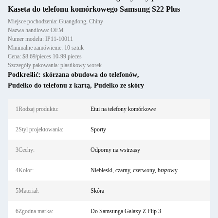
Kaseta do telefonu komórkowego Samsung S22 Plus
Miejsce pochodzenia: Guangdong, Chiny
Nazwa handlowa: OEM
Numer modelu: IP11-10011
Minimalne zamówienie: 10 sztuk
Cena: $8.69/pieces 10-99 pieces
Szczegóły pakowania: plastikowy worek
Podkreślić:
skórzana obudowa do telefonów
,
Pudełko do telefonu z kartą
,
Pudełko ze skóry
1Rodzaj produktu:
Etui na telefony komórkowe
2Styl projektowania:
Sporty
3Cechy:
Odporny na wstrząsy
4Kolor:
Niebieski, czarny, czerwony, brązowy
5Materiał:
Skóra
6Zgodna marka:
Do Samsunga Galaxy Z Flip 3