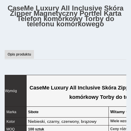
CaseMe Luxury All Inclusive Skóra
Zipper Magnetyczny Portfel Karta
Telefon komórkowy Torby do
telefonu komórkowego
Opis produktu
CaseMe Luxury All Inclusive Skóra Zippe
Wymóg
komórkowy Torby do te
Witamy 
Marka
Sibote
Niebieski, czarny, czerwony, brązowy
Wiele wzoró
Kolor
Ceny różnią 
MOQ
100 sztuk