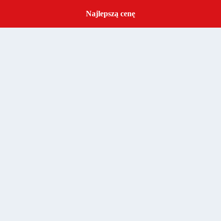
Najlepszą cenę
Get a Quote