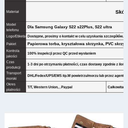
Skór
Materiał
Model
Dla Samsung Galaxy S22 s22Plus, S22 ultra
telefonu
Logo/Etiketa
Dostępne, prosimy o kontakt w celu uzyskania szczegółów.
Papierowa torba, kryształowa skrzynka, PVC skrzyn
Pakiet
Kontrola
100% inspekcji przez QC przed wysłaniem
jakości
Czas
1-3 dni po otrzymaniu płatności, czas dostawy zgodnie z ilości
produkcji
Transport
DHL/Fedex/UPS/EMS itp.W powietrzu/morzu lub przez agenta
morski
Okres
T/T, Western Union, , Paypal
Całkowita z
płatności