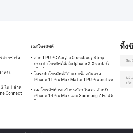
ทิ้ง
เคสโทรศัพท์
ไร้สายชาร์จ
สาย TPU PC Acrylic Crossbody Strap
กระเป๋าโทรศัพท์มือถือ Iphone X Xs สปอร์ต
สไตล์
ําหรับ
โครงปกโทรศัพท์สีดําแบบช็อคกันแรง
IPhone 11 Pro Max Matte TPU Protective
Mobile Case
3 ใน 1 สําห
เคสโทรศัพท์กระเป๋าธนบัตรวินเทจ สําหรับ
one Connect
iPhone 14 Pro Max และ Samsung Z Fold 5
ในหนังสีแดง