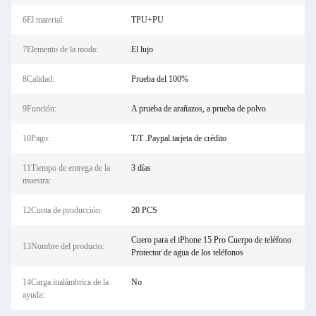
6El material:
TPU+PU
7Elemento de la moda:
El lujo
8Calidad:
Prueba del 100%
9Función:
A prueba de arañazos, a prueba de polvo
10Pago:
T/T .Paypal.tarjeta de crédito
11Tiempo de entrega de la
3 días
muestra:
12Cuota de producción:
20 PCS
Cuero para el iPhone 15 Pro Cuerpo de teléfono
13Nombre del producto:
Protector de agua de los teléfonos
14Carga inalámbrica de la
No
ayuda: