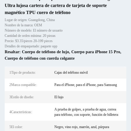
Ultra lujosa cartera de cartera de tarjeta de soporte
magnético TPU cuero de teléfono
Lugar de origen: Guangdong, China
Nombre de la marca: OEM
Número de modelo: El número de usuario
Cantidad de orden mínima: 20 piezas
Precio: $3.35/pieces 20-199 pieces
Detalles de empaquetado: paquete opp
Resaltar:
Cuerpo de teléfono de lujo
,
Cuerpo para iPhone 15 Pro
,
Cuerpo de teléfono con cuerda colgante
1Tipo de producto:
Cajas del teléfono móvil
2Marca compatible:
Para el iPhone, para el iPhone, para Samsung
3Estilo de diseño:
El lujo
A prueba de golpes, a prueba de agua, correa
4Características:
para teléfono, con soporte, función de billetera
5El color:
Negro, vino rojo, marrón, azul, púrpura