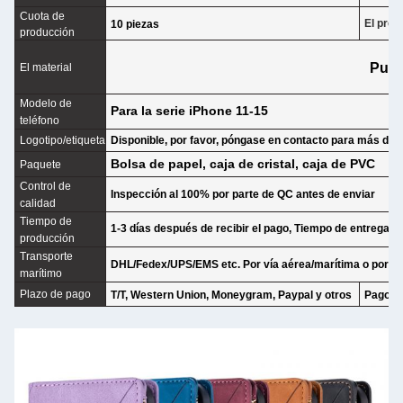
Cuota de
El prec
10 piezas
producción
Pu+
El material
Modelo de
Para la serie iPhone 11-15
teléfono
Logotipo/etiqueta
Disponible, por favor, póngase en contacto para más deta
Bolsa de papel, caja de cristal, caja de PVC
Paquete
Control de
Inspección al 100% por parte de QC antes de enviar
calidad
Tiempo de
1-3 días después de recibir el pago, Tiempo de entrega s
producción
Transporte
DHL/Fedex/UPS/EMS etc. Por vía aérea/marítima o por m
marítimo
Plazo de pago
T/T, Western Union, Moneygram, Paypal y otros
Pago co