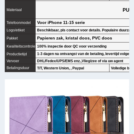
PU+
Materiaal
Voor iPhone 11-15 serie
Telefoonmodel
Logo/etiket
Beschikbaar, pls contact voor details. Populaire duurza
Papieren zak, kristal doos, PVC doos
Pakket
Kwaliteitscontrole
100% inspectie door QC voor verzending
1-3 dagen na ontvangst van de betaling, levertijd volgen
Productietijd
Vervoer
DHL/Fedex/UPS/EMS enz.,Vlieg/zee of via uw agent
Betalingsduur
T/T, Western Union, , Paypal
Volledige bet