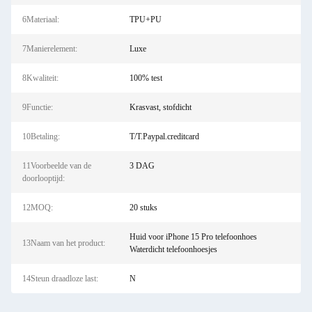
6Materiaal:
TPU+PU
7Manierelement:
Luxe
8Kwaliteit:
100% test
9Functie:
Krasvast, stofdicht
10Betaling:
T/T.Paypal.creditcard
11Voorbeelde van de
3 DAG
doorlooptijd:
12MOQ:
20 stuks
Huid voor iPhone 15 Pro telefoonhoes
13Naam van het product:
Waterdicht telefoonhoesjes
14Steun draadloze last:
N