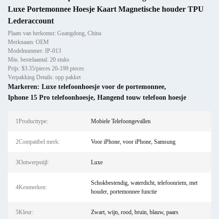
Luxe Portemonnee Hoesje Kaart Magnetische houder TPU
Lederaccount
Plaats van herkomst: Guangdong, China
Merknaam: OEM
Modelnummer: IP-013
Min. bestelaantal: 20 stuks
Prijs: $3.35/pieces 20-199 pieces
Verpakking Details: opp pakket
Markeren:
Luxe telefoonhoesje voor de portemonnee
,
Iphone 15 Pro telefoonhoesje
,
Hangend touw telefoon hoesje
1Producttype:
Mobiele Telefoongevallen
2Compatibel merk:
Voor iPhone, voor iPhone, Samsung
3Ontwerpstijl:
Luxe
Schokbestendig, waterdicht, telefoonriem, met
4Kenmerken:
houder, portemonnee functie
5Kleur:
Zwart, wijn, rood, bruin, blauw, paars