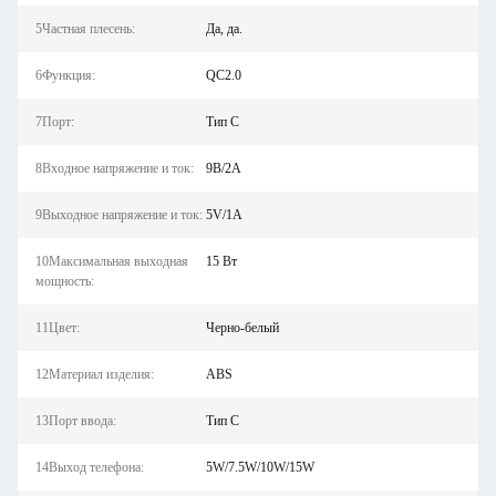
5Частная плесень:
Да, да.
6Функция:
QC2.0
7Порт:
Тип С
8Входное напряжение и ток:
9В/2А
9Выходное напряжение и ток:
5V/1A
10Максимальная выходная
15 Вт
мощность:
11Цвет:
Черно-белый
12Материал изделия:
ABS
13Порт ввода:
Тип С
14Выход телефона:
5W/7.5W/10W/15W