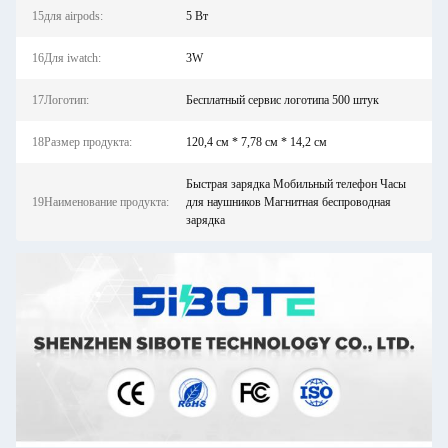
15для airpods:
5 Вт
16Для iwatch:
3W
17Логотип:
Бесплатный сервис логотипа 500 штук
18Размер продукта:
120,4 см * 7,78 см * 14,2 см
Быстрая зарядка Мобильный телефон Часы
19Наименование продукта:
для наушников Магнитная беспроводная
зарядка