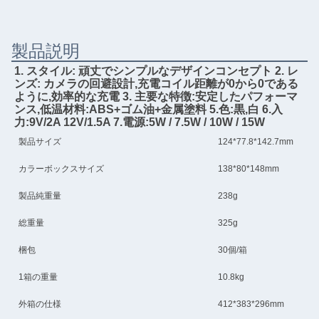
製品説明
1. スタイル: 頑丈でシンプルなデザインコンセプト 2. レ
ンズ: カメラの回避設計,充電コイル距離が0から0である
ように,効率的な充電 3. 主要な特徴:安定したパフォーマ
ンス,低温材料:ABS+ゴム油+金属塗料 5.色:黒,白 6.入
力:9V/2A 12V/1.5A 7.電源:5W / 7.5W / 10W / 15W
製品サイズ
124*77.8*142.7mm
カラーボックスサイズ
138*80*148mm
製品純重量
238g
総重量
325g
梱包
30個/箱
1箱の重量
10.8kg
外箱の仕様
412*383*296mm