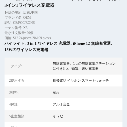
3イン1ワイヤレス充電器
起源の場所: 広東,中国
ブランド名: OEM
証明: CE/FCC/ROHS
モデル番号: X3
最小注文数量: 20個
価格: $12.24/pieces 20-199 pieces
ハイライト:
3 in 1 ワイヤレス 充電器
,
iPhone 12 無線充電器
,
15Wのワイヤレス充電器
無線充電器、1つの無線充電ステーション
1タイプ:
に付き3つ、磁気、速い充電器
2使用する:
携帯電話 イヤホン スマートウォッチ
3材料:
ABS
4保護:
アルミ合金
5密室菌類:
そうだ