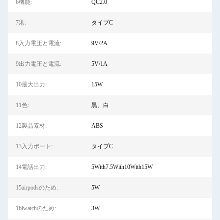
6機能:
QC2.0
7港:
タイプC
8入力電圧と電流:
9V/2A
9出力電圧と電流:
5V/1A
10最大出力:
15W
11色:
黒、白
12製品素材:
ABS
13入力ポート:
タイプC
14電話出力:
5With7.5With10With15W
15airpodsのため:
5W
16iwatchのため:
3W