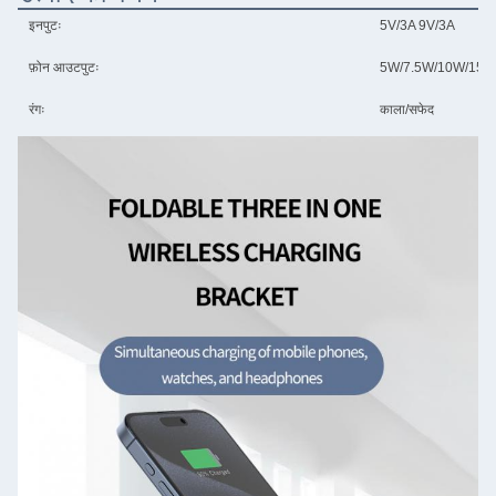
इनपुटः
5V/3A 9V/3A
फ़ोन आउटपुटः
5W/7.5W/10W/15W 
रंगः
काला/सफेद