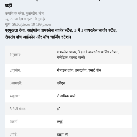
घड़ी
उत्पत्ति के प्लेस: गुआंग्डोंग, चीन
न्यूनतम आदेश मात्रा: 10 टुकड़े
मूल्य: $6.65/pieces 10-199 pieces
प्रमुखता देना:
आईफोन वायरलेस चार्जर स्टैंड
,
3 में 1 वायरलेस चार्जर स्टैंड
,
सैमसंग वॉच आईफोन और वॉच चार्जिंग स्टेशन
वायरलेस चार्जर, 3 इन 1 वायरलेस चार्जिंग स्टेशन,
1प्रकार:
मैग्नेटिक, फ़ास्ट चार्जर
2प्रयोग:
मोबाइल फ़ोन, इयरफ़ोन, स्मार्ट वॉच
3सामग्री:
एबीएस
4सुरक्षा:
से अधिक चार्ज
5निजी मोल्ड:
हाँ
6कार्य:
क्यूई
7पोर्ट:
टाइप-सी