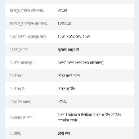
8इनपुट वोल्टेज और करंट:
9वी/2ए
9आउटपुट वोल्टेज और करंट:
12वी/1.5ए
10अधिकतम आउटपुट पावर:
15W, 7.5W, 5W, 10W
11इनपुट पोर्ट:
यूएसबी-टाइप सी
12फ़ोन आउटपुट:
5W/7.5W/10W/15W(अधिकतम)
13फ़ीचर 1:
फोल्ड करने योग्य
14फ़ीचर 2:
फास्ट चार्जिंग
15चार्जिंग दक्षता:
≥73%
3 इन 1 फोल्डेबल मैग्नेटिक फास्ट चार्जिंग फोल्डिंग
16उत्पाद का नाम:
वायरलेस चार्जर
17लोगो:
लोगो सेवा