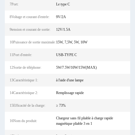
7Port:
Le type C
8Voltage et courant d'entrée:
9V/2A
9tension et courant de sortie:
12V/1.5A
10Puissance de sortie maximale:
15W, 7,5W, 5W, 10W
11Port d'entrée:
USB-TYPE C
12Sortie de téléphone:
5W/7.5W/10W/15W(MAX)
13Caractéristique 1:
à l'aide d'une lampe
14Caractéristique 2:
Remplissage rapide
15Efficacité de la charge:
≥ 73%
Chargeur sans fil pliable à charge rapide
16Nom du produit:
magnétique pliable 3 en 1