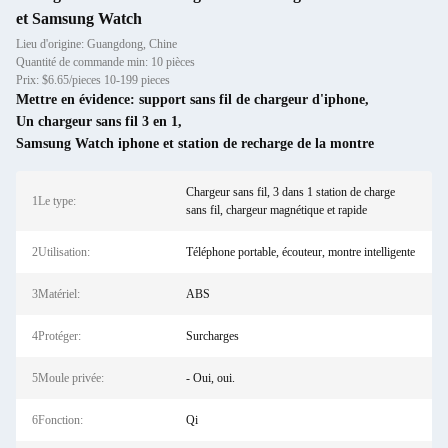
et Samsung Watch
Lieu d'origine: Guangdong, Chine
Quantité de commande min: 10 pièces
Prix: $6.65/pieces 10-199 pieces
Mettre en évidence:
support sans fil de chargeur d'iphone
,
Un chargeur sans fil 3 en 1
,
Samsung Watch iphone et station de recharge de la montre
Chargeur sans fil, 3 dans 1 station de charge
1Le type:
sans fil, chargeur magnétique et rapide
2Utilisation:
Téléphone portable, écouteur, montre intelligente
3Matériel:
ABS
4Protéger:
Surcharges
5Moule privée:
- Oui, oui.
6Fonction:
Qi