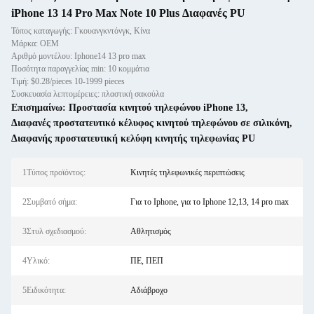
iPhone 13 14 Pro Max Note 10 Plus Διαφανές PU
Τόπος καταγωγής: Γκουανγκντόνγκ, Κίνα
Μάρκα: OEM
Αριθμό μοντέλου: Iphone14 13 pro max
Ποσότητα παραγγελίας min: 10 κομμάτια
Τιμή: $0.28/pieces 10-1999 pieces
Συσκευασία λεπτομέρειες: πλαστική σακούλα
Επισημαίνω:
Προστασία κινητού τηλεφώνου iPhone 13
,
Διαφανές προστατευτικό κέλυφος κινητού τηλεφώνου σε σιλικόνη
,
Διαφανής προστατευτική κελύφη κινητής τηλεφωνίας PU
1Τύπος προϊόντος:
Κινητές τηλεφωνικές περιπτώσεις
2Συμβατό σήμα:
Για το Iphone, για το Iphone 12,13, 14 pro max
3Στυλ σχεδιασμού:
Αθλητισμός
4Υλικό:
ΠΕ, ΠΕΠ
5Ειδικότητα:
Αδιάβροχο