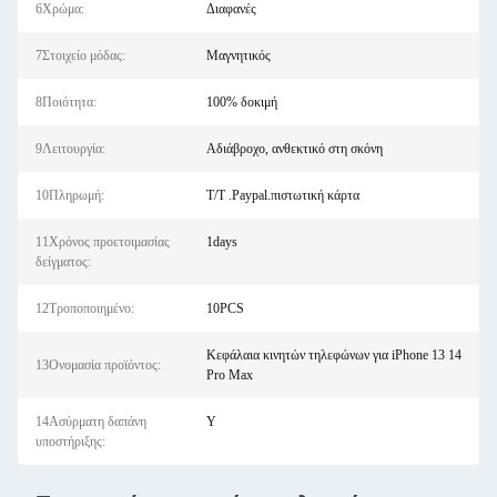
6Χρώμα:
Διαφανές
7Στοιχείο μόδας:
Μαγνητικός
8Ποιότητα:
100% δοκιμή
9Λειτουργία:
Αδιάβροχο, ανθεκτικό στη σκόνη
10Πληρωμή:
T/T .Paypal.πιστωτική κάρτα
11Χρόνος προετοιμασίας
1days
δείγματος:
12Τροποποιημένο:
10PCS
Κεφάλαια κινητών τηλεφώνων για iPhone 13 14
13Ονομασία προϊόντος:
Pro Max
14Ασύρματη δαπάνη
Y
υποστήριξης: