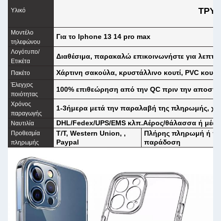
ΤΡΥ
Υλικό
Μοντέλο
Για το Iphone 13 14 pro max
τηλεφώνου
Λογότυπο/
Διαθέσιμα, παρακαλώ επικοινωνήστε για λεπτομ
Ετικέτα
Χάρτινη σακούλα, κρυστάλλινο κουτί, PVC κουτί
Πακέτο
Έλεγχος
100% επιθεώρηση από την QC πριν την αποστο
ποιότητας
Χρόνος
1-3ήμερα μετά την παραλαβή της πληρωμής, χ
παραγωγής
DHL/Fedex/UPS/EMS κλπ.Αέρος/θάλασσα ή μέσ
Ναυτιλία
Τ/Τ, Western Union, ,
Πλήρης πληρωμή ή πρ
Προθεσμία
Paypal
παράδοση
πληρωμής