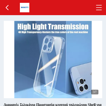
4
/7
Διαφανές Σιλικόνιο Προστασία κινητού τηλεφώνου Shell για