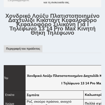
15Προσαρμοσμένο:
και τη συσκευασία σας.
Χονδρικό Λούξυ Πλατιστοποιημένο
Δαχτυλίδι Κικστάντ Κεφαλοφόρο
Κεφαλοφόρο Σιλικόνη Για I
Τηλέφωνο 13 14 Pro Max Κινητή
Θήκη Τηλέφωνο
Περιγραφή του προϊόντος
Χονδρικό Λούξυ Πλατιστοποιημένο Δαχτυλίδι Κ
Τεμ
I Τηλέφωνο 13 14 Pro Max
Καλωσορίσ
Σιμπότε
Ετικέτα
Ροζ, σκούρο πράσινο, ανοιχτό
Πολλά σχέδι
Χρώμα