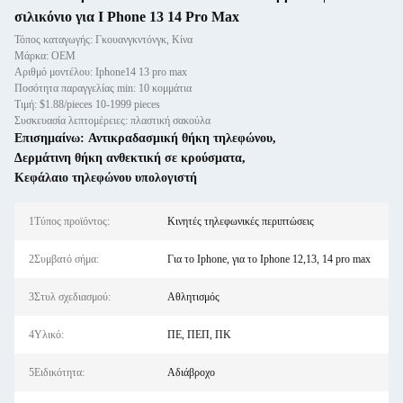
σιλικόνιο για I Phone 13 14 Pro Max
Τόπος καταγωγής: Γκουανγκντόνγκ, Κίνα
Μάρκα: OEM
Αριθμό μοντέλου: Iphone14 13 pro max
Ποσότητα παραγγελίας min: 10 κομμάτια
Τιμή: $1.88/pieces 10-1999 pieces
Συσκευασία λεπτομέρειες: πλαστική σακούλα
Επισημαίνω:
Αντικραδασμική θήκη τηλεφώνου
,
Δερμάτινη θήκη ανθεκτική σε κρούσματα
,
Κεφάλαιο τηλεφώνου υπολογιστή
1Τύπος προϊόντος:
Κινητές τηλεφωνικές περιπτώσεις
2Συμβατό σήμα:
Για το Iphone, για το Iphone 12,13, 14 pro max
3Στυλ σχεδιασμού:
Αθλητισμός
4Υλικό:
ΠΕ, ΠΕΠ, ΠΚ
5Ειδικότητα:
Αδιάβροχο