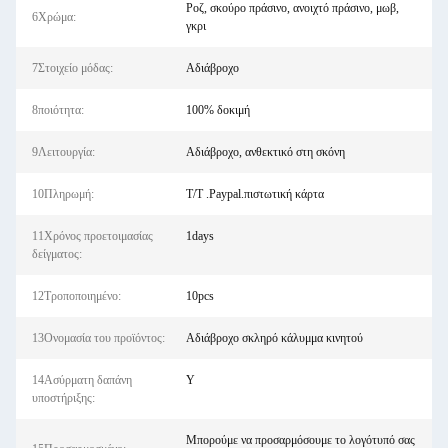
Ροζ, σκούρο πράσινο, ανοιχτό πράσινο, μωβ,
6Χρώμα:
γκρι
7Στοιχείο μόδας:
Αδιάβροχο
8ποιότητα:
100% δοκιμή
9Λειτουργία:
Αδιάβροχο, ανθεκτικό στη σκόνη
10Πληρωμή:
T/T .Paypal.πιστωτική κάρτα
11Χρόνος προετοιμασίας
1days
δείγματος:
12Τροποποιημένο:
10pcs
13Ονομασία του προϊόντος:
Αδιάβροχο σκληρό κάλυμμα κινητού
14Ασύρματη δαπάνη
Y
υποστήριξης:
Μπορούμε να προσαρμόσουμε το λογότυπό σας