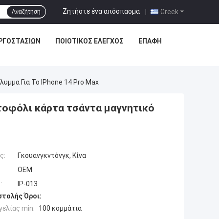
Ζητήστε ένα απόσπασμα
|
Greek
Αναζήτηση
ΡΓΟΣΤΑΣΊΩΝ
ΠΟΙΟΤΙΚΌΣ ΈΛΕΓΧΟΣ
ΕΠΑΦΉ
μμα Για Το IPhone 14 Pro Max
οφόλι κάρτα τσάντα μαγνητικό
ς:
Γκουανγκντόνγκ, Κίνα
OEM
:
IP-013
τολής Όροι:
ελίας min:
100 κομμάτια