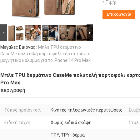
Τιμή:
Επικοινωνία
Μεγάλες Εικόνας :
Μπλε TPU δερμάτινο
CaseMe πολυτελή πορτοφόλι κάρτα τσάντα
μαγνητικό κάλυμμα για το iPhone 14 Pro Max
Μπλε TPU δερμάτινο CaseMe πολυτελή πορτοφόλι κάρτα τ
Pro Max
περιγραφή
Τύπος προϊόντος:
Κινητές τηλεφωνικές περιπτώσεις
Συμβα
Ειδική τέχνη:
Χωρίς ειδικά σκάφη
Στυλ 
ΤΡΥ, ΤΡΥ+δέρμα