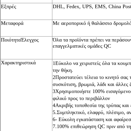
Εξπρές
DHL, Fedex, UPS, EMS, China Post
Μεταφορά
Με αεροπορικό ή θαλάσσιο δρομολό
Ποιότητα
Έλεγχος
Όλα τα προϊόντα πρέπει να περάσου
επαγγελματικές ομάδες QC
Χαρακτηριστικά
1Εύκολο να χειριστείς όλα τα κουμπι
την θήκη.
2Προστατεύει τέλεια το κινητό σας 
συσκότιση, βρωμιά, λάδι και άλλες ζ
3Χρησιμοποιήστε 100% εισαγόμενο 
φιλικό προς το περιβάλλον
4Ακριβής τοποθεσία της τρύπας και ε
5.Συμπληκτικό, ελαφρύ, πλέσιμο, α
6- Εύκολη εγκατάσταση και αφαίρεσ
7.100% επιθεώρηση QC πριν από τ