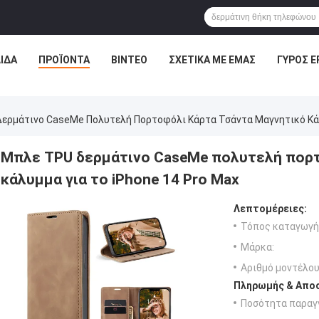
ΛΊΔΑ
ΠΡΟΪΌΝΤΑ
ΒΊΝΤΕΟ
ΣΧΕΤΙΚΆ ΜΕ ΕΜΆΣ
ΓΎΡΟΣ Ε
ερμάτινο CaseMe Πολυτελή Πορτοφόλι Κάρτα Τσάντα Μαγνητικό Κάλυ
Μπλε TPU δερμάτινο CaseMe πολυτελή πορτ
κάλυμμα για το iPhone 14 Pro Max
Λεπτομέρειες:
Τόπος καταγωγή
Μάρκα:
Αριθμό μοντέλου
Πληρωμής & Αποσ
Ποσότητα παραγγ