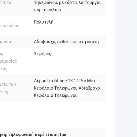
ότητα:
τηλεφώνου, με κάρτα, λειτουργία
πορτοφολιού
Πολυτελή
είο μόδας:
υργία:
Αδιάβροχο, ανθεκτικό στη σκόνη
ος
3 ημέρες
οιμασίας
τος:
Δέρμα Για Iphone 13 14 Pro Max
ασία του
Κεφάλαιο Τηλεφώνου Αδιάβροχο
ντος:
Κεφάλαιο Τηλεφώνου
ήκη
,
τηλεφωνική περίπτωση tpu