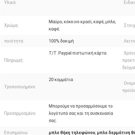
Υλικό:
Ειδικ
Μαύρο, κόκκινο κρασί, καφέ, μπλε,
Χρώμα:
Στοιχ
καφέ.
ποιότητα:
100% δοκιμή
Λειτο
T/T .Paypal.πιστωτική κάρτα
Χρόν
Πληρωμή:
προετ
δείγμα
20 κομμάτια
Ονομ
Τροποποιημένο:
προϊό
Μπορούμε να προσαρμόσουμε το
Προσαρμοσμένο:
λογότυπό σας και τη συσκευασία
σας.
Επισημαίνω:
μπλε θήκη τηλεφώνου
,
μπλε δερμάτινη θ