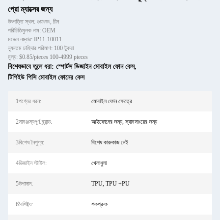
প্রো ম্যাক্সের জন্য
উৎপত্তি স্থল: গুয়াংডং, চীন
পরিচিতিমুলক নাম: OEM
মডেল নম্বার: IP11-10011
ন্যূনতম চাহিদার পরিমাণ: 100 টুকরা
মূল্য: $0.85/pieces 100-4999 pieces
বিশেষভাবে তুলে ধরা:
স্পোর্টস ডিজাইন মোবাইল ফোন কেস
,
টিপিইউ পিসি মোবাইল ফোনের কেস
1পণ্যের ধরন:
মোবাইল ফোন ক্ষেত্রে
2সামঞ্জস্যপূর্ণ ব্র্যান্ড:
আইফোনের জন্য, স্যামসাংয়ের জন্য
3বিশেষ নৈপুণ্য:
বিশেষ কারুকাজ নেই
4ডিজাইন স্টাইল:
খেলাধুলা
5উপাদান:
TPU, TPU +PU
6বৈশিষ্ট্য:
শকপ্রুফ