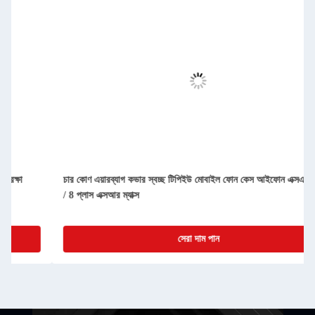
চার কোণ এয়ারব্যাগ কভার স্বচ্ছ টিপিইউ মোবাইল ফোন কেস আইফোন এক্সএস 6 / 7
/ 8 প্লাস এক্সআর ম্যাক্স
সেরা দাম পান