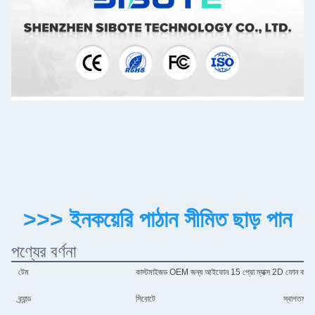
>>> ইনকয়েরি পাঠান সীমিত ছাড় পান
পণ্যের বর্ণনা
টেম
কাস্টমাইজড OEM জন্য আইফোন 15 প্রো ম্যাক্স 2D ফোন কভার 
ব্র্যান্ড
সিবোটে
স্বাগত