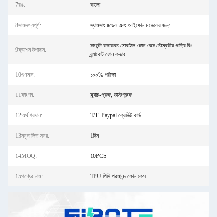
7রঙ:
কালো
8সামঞ্জস্যপূর্ণ:
স্যামসাং মডেল এবং আইফোন মডেলের জন্য
সার্জেন্ট রক্ষাকবচ মোবাইল ফোন কেস চৌম্বকীয় গাড়ির রিং
9ফ্যাশন উপাদান:
ব্র্যাকেট ফোন কভার
10গুণমান:
১০০% পরীক্ষা
11ফাংশন:
স্ক্র্যাচ-প্রুফ, ডাস্টপ্রুফ
12অর্থ প্রদান:
T/T .Paypal.ক্রেডিট কার্ড
13নমুনা লিড সময়:
1দিন
14MOQ:
10PCS
15পণ্যের নাম:
TPU পিসি পরমানন্দ ফোন কেস