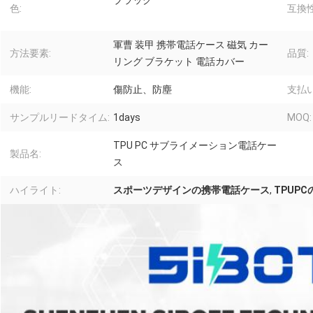
ブラック
色:
互換
軍曹 装甲 携帯電話ケース 磁気 カー
方法要素:
品質:
リング ブラケット 電話カバー
機能:
傷防止、防塵
支払い
サンプルリードタイム:
1days
MOQ:
TPU PC サブライメーション電話ケー
製品名:
ス
ハイライト:
スポーツデザインの携帯電話ケース
,
TPUP