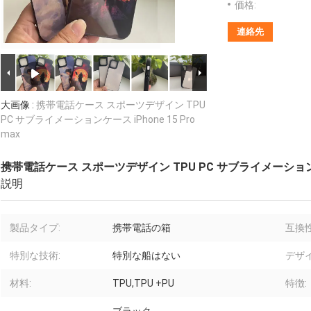
価格:
連絡先
大画像 :
携帯電話ケース スポーツデザイン TPU
PC サブライメーションケース iPhone 15 Pro
max
携帯電話ケース スポーツデザイン TPU PC サブライメーションケース 
説明
製品タイプ:
携帯電話の箱
互換
特別な技術:
特別な船はない
デザ
材料:
TPU,TPU +PU
特徴: