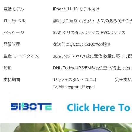
電話モデル
iPhone 11-15 モデル向け
ロゴ/ラベル
詳細はご連絡ください. 人気のある耐久性
パッケージ
紙袋,クリスタルボックス,PVCボックス
品質管理
発送前にQCによる100%の検査
生産 リード タイム
支払いの 1-3days後に受信,数量に応じて
船舶
DHL/Fedex/UPS/EMSなど,空中/海上
支払期間
T/T,ウェスタン・ユニオ
完全支払
ン,Moneygram,Paypal