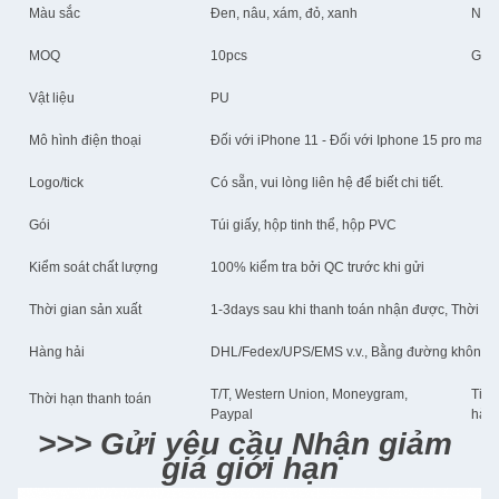
Màu sắc
Đen, nâu, xám, đỏ, xanh
Nhiề
MOQ
10pcs
Giá 
Vật liệu
PU
Mô hình điện thoại
Đối với iPhone 11 - Đối với Iphone 15 pro max
Logo/tick
Có sẵn, vui lòng liên hệ để biết chi tiết.
Gói
Túi giấy, hộp tinh thể, hộp PVC
Kiểm soát chất lượng
100% kiểm tra bởi QC trước khi gửi
Thời gian sản xuất
1-3days sau khi thanh toán nhận được, Thời gi
Hàng hải
DHL/Fedex/UPS/EMS v.v., Bằng đường không/B
T/T, Western Union, Moneygram,
Tiền
Thời hạn thanh toán
Paypal
hàn
>>> Gửi yêu cầu Nhận giảm 
giá giới hạn