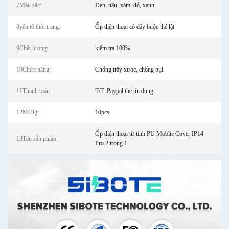
7Màu sắc:
Đen, nâu, xám, đỏ, xanh
8yếu tố thời trang:
Ốp điện thoại có dây buộc thẻ lật
9Chất lượng:
kiểm tra 100%
10Chức năng:
Chống trầy xước, chống bụi
11Thanh toán:
T/T .Paypal.thẻ tín dụng
12MOQ:
10pcs
Ốp điện thoại từ tính PU Moblie Cover IP14
13Tên sản phẩm:
Pro 2 trong 1