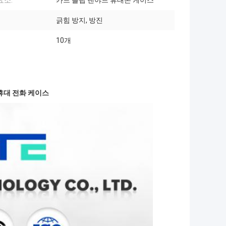
요소:
카드 플립 랜야드 휴대폰 케이스
긁힘 방지, 방진
10개
휴대 전화 케이스