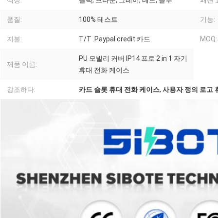
색상:
블랙, 브라운, 그레이, 레드, 블루
패션 
품질:
100% 테스트
기능:
지불:
T/T .Paypal.credit 카드
MOQ:
PU 모빌리 커버 IP14 프로 2 in 1 자기
제품 이름:
휴대 전화 케이스
강조하다:
카드 슬롯 휴대 전화 케이스
,
사용자 정의 로고 