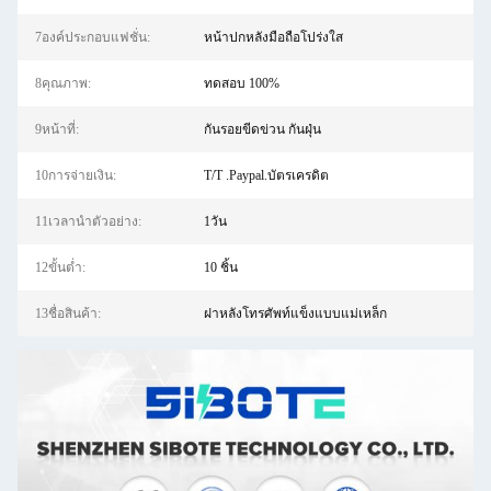
7องค์ประกอบแฟชั่น:
หน้าปกหลังมือถือโปร่งใส
8คุณภาพ:
ทดสอบ 100%
9หน้าที่:
กันรอยขีดข่วน กันฝุ่น
10การจ่ายเงิน:
T/T .Paypal.บัตรเครดิต
11เวลานำตัวอย่าง:
1วัน
12ขั้นต่ำ:
10 ชิ้น
13ชื่อสินค้า:
ฝาหลังโทรศัพท์แข็งแบบแม่เหล็ก