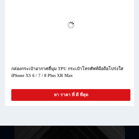
ถือโปร่งใส
1 มม TPU หลังเคสโปร่งใสใส โทรศัพท์ Case สําหรับ iP
XR Max
หา ราคา ที่ ดี ที่สุด