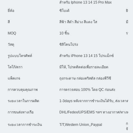
สําหรับ Iphone 13 14 15 Pro Max
ยี่ห้อ
ซิโบเต้
ยิน
สี
สีฟ้า สีดํา สีม่วง สีแดง ใส
มีหล
MOQ
10 ชิ้น
ราคา
วัสดุ
ซิลิโคนโปร่ง
รูปแบบโทรศัพท์
สําหรับ iPhone 13 14 15 โปรแม็กซ์
โลโก้/ตรา
มีให้, โปรดติดต่อเพื่อรายละเอียด
แพ็คเกจ
ถุงกระดาษ กล่องคริสตัล กล่องพีวีซี
การควบคุมคุณภาพ
การตรวจสอบ 100% โดย QC ก่อนส่ง
ระยะเวลาในการผลิต
1-3days หลังจากการชําระเงินได้รับ, ส่งเวลาต
การขนส่งทางเรือ
DHL/Fedex/UPS/EMS ฯลฯ ทางอากาศ/ทางทะเล
การช
ระยะเวลาการชําระเงิน
T/T,Western Union,,Paypal
จัดส่