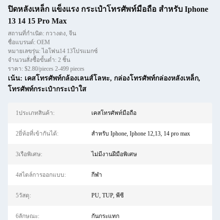
ปิดหลังเหล็ก แข็งแรง กระเป๋าโทรศัพท์มือถือ สําหรับ Iphone
13 14 15 Pro Max
สถานที่กำเนิด: กวางดง, จีน
ชื่อแบรนด์: OEM
หมายเลขรุ่น: ไอโฟน14 13โปรแมกซ์
จำนวนสั่งซื้อขั้นต่ำ: 2 ชิ้น
ราคา: $2.80/pieces 2-499 pieces
เน้น:
เคสโทรศัพท์กล้องเลนส์โลหะ
,
กล่องโทรศัพท์กล่องหลังเหล็ก
,
โทรศัพท์กระเป๋ากระเป๋าใส
1ประเภทสินค้า:
เคสโทรศัพท์มือถือ
2ยี่ห้อที่เข้ากันได้:
สำหรับ Iphone, Iphone 12,13, 14 pro max
3เรือพิเศษ:
ไม่มีงานฝีมือพิเศษ
4สไตล์การออกแบบ:
กีฬา
5วัสดุ:
PU, TUP, พีซี
6ลักษณะ:
กันกระแทก