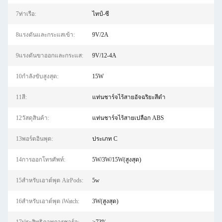
7ท่าเรือ:
ไทป์-ซี
8แรงดันและกระแสเข้า:
9V/2A
9แรงดันขาออกและกระแส:
9V/12-4A
10กำลังขับสูงสุด:
15W
11สี:
แท่นชาร์จไร้สายอัจฉริยะสีดำ
12วัสดุสินค้า:
แท่นชาร์จไร้สายเปลือก ABS
13พอร์ตอินพุต:
ประเภท C
14การออกโทรศัพท์:
5W/3W/15W(สูงสุด)
15สำหรับเอาต์พุต AirPods:
5w
16สำหรับเอาต์พุต iWatch:
3W(สูงสุด)