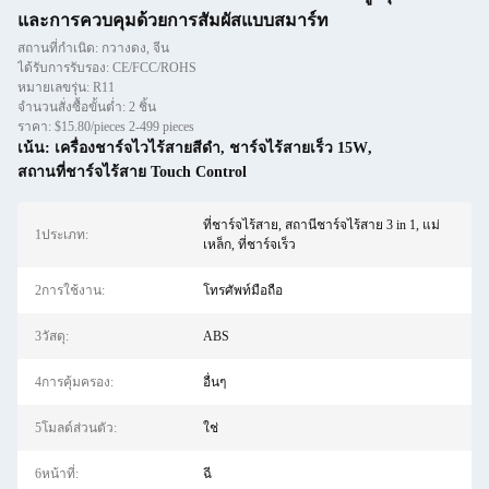
และการควบคุมด้วยการสัมผัสแบบสมาร์ท
สถานที่กำเนิด: กวางดง, จีน
ได้รับการรับรอง: CE/FCC/ROHS
หมายเลขรุ่น: R11
จำนวนสั่งซื้อขั้นต่ำ: 2 ชิ้น
ราคา: $15.80/pieces 2-499 pieces
เน้น:
เครื่องชาร์จไวไร้สายสีดํา
,
ชาร์จไร้สายเร็ว 15W
,
สถานที่ชาร์จไร้สาย Touch Control
ที่ชาร์จไร้สาย, สถานีชาร์จไร้สาย 3 in 1, แม่
1ประเภท:
เหล็ก, ที่ชาร์จเร็ว
2การใช้งาน:
โทรศัพท์มือถือ
3วัสดุ:
ABS
4การคุ้มครอง:
อื่นๆ
5โมลด์ส่วนตัว:
ใช่
6หน้าที่:
ฉี