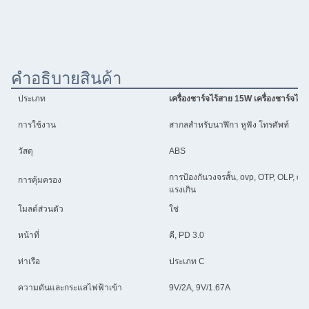
คําอธิบายสินค้า
ประเภท
เครื่องชาร์จไร้สาย 15W เครื่องชาร์จไร
การใช้งาน
สากลสําหรับนาฬิกา หูฟัง โทรศัพท์
วัสดุ
ABS
การป้องกันวงจรสั้น, ovp, OTP, OLP, ocp
การคุ้มครอง
แรงเกิน
โมลด์ส่วนตัว
ใช่
หน้าที่
คี, PD 3.0
ท่าเรือ
ประเภท C
ความดันและกระแสไฟฟ้าเข้า
9V/2A, 9V/1.67A