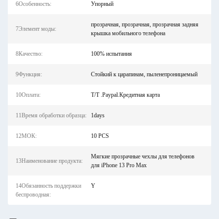
6Особенность:
Упорный
прозрачная, прозрачная, прозрачная задняя
7Элемент моды:
крышка мобильного телефона
8Качество:
100% испытания
9Функция:
Стойкий к царапинам, пыленепроницаемый
10Оплата:
T/T .Paypal.Кредитная карта
11Время обработки образца:
1days
12МОК:
10 PCS
Мягкие прозрачные чехлы для телефонов
13Наименование продукта:
для iPhone 13 Pro Max
14Обязанность поддержки
Y
беспроводная: