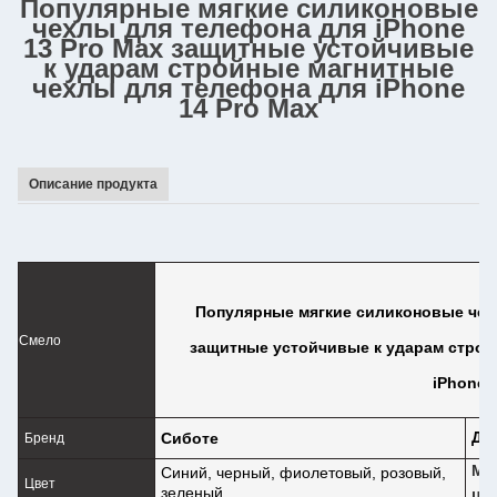
Популярные мягкие силиконовые
чехлы для телефона для iPhone
13 Pro Max защитные устойчивые
к ударам стройные магнитные
чехлы для телефона для iPhone
14 Pro Max
Описание продукта
Популярные мягкие силиконовые чехл
Смело
защитные устойчивые к ударам строй
iPhone 
До
Сиботе
Бренд
Мн
Синий, черный, фиолетовый, розовый,
Цвет
зеленый
цв