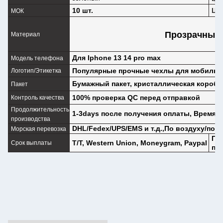
10 шт.
Це
МОК
Прозрачный,
Материал
Для Iphone 13 14 pro max
Модель телефона
Популярные прочные чехлы для мобильн
Логотип/Этикетка
Бумажный пакет, кристаллическая коробк
Пакет
100% проверка QC перед отправкой
Контроль качества
Продолжительность
1-3days после получения оплаты, Время 
производства
DHL/Fedex/UPS/EMS и т.д.,По воздуху/по 
Морская перевозка
По
T/T, Western Union, Moneygram, Paypal
Срок выплаты
по