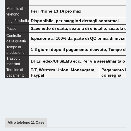
Modello di
Per iPhone 13 14 pro max
telefono
Disponibile, per maggiori dettagli contattaci.
Logo/etichetta
Sacchetto di carta, scatola di cristallo, scatola di
Pacco
Controllo
Ispezione al 100% da parte di QC prima di inviare
della qualità
Tempo di
1-3 giorni dopo il pagamento ricevuto, Tempo di c
produzione
Trasporti
DHL/Fedex/UPS/EMS ecc.,Per via aerea/marita o tra
marittimi
T/T, Western Union, Moneygram,
Pagamento inte
Termine di
Paypal
consegna
pagamento
Altro telefono 11 Case