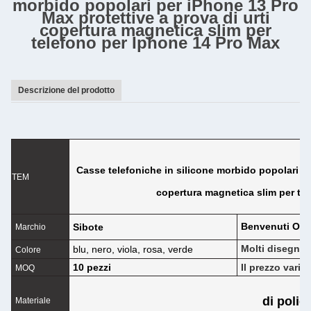
morbido popolari per iPhone 13 Pro
Max protettive a prova di urti
copertura magnetica slim per
telefono per Iphone 14 Pro Max
Descrizione del prodotto
Casse telefoniche in silicone morbido popolari pe
TEM
copertura magnetica slim per te
Benvenuti O
Sibote
Marchio
Molti disegni d
blu, nero, viola, rosa, verde
Colore
10 pezzi
Il prezzo varia
MOQ
di polie
Materiale