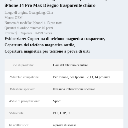
iPhone 14 Pro Max Disegno trasparente chiaro
Luogo di origine: Guangdong, Cina
Marca: OEM
Numero di modello: Iphone14 13 pro max
Quantità di ordine minimo: 10 pezzi
Prezzo: $1.39/pieces 10-199 pieces
Evidenziare:
Copertina di telefono magnetica trasparente
,
Copertura del telefono magnetica sottile
,
Copertura magnetica per telefono a prova di urti
1Tipo di prodotto:
Casi del telefono cellulare
2Marchio compatibile:
Per Iphone, per Iphone 12,13, 14 pro max
3Mestiere speciale:
Nessuna imbarcazione speciale
4Stile di progettazione:
Sport
5Materiale:
PU, TUP, PC
6Caratteristica:
a prova di scosse