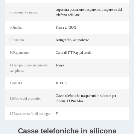
copertura posteriore trasparente, trasparente del
7Elemento di modo:
telefono cellulare
8Qualità:
Prova al 100%
9Funzione:
Antigraffio, antipolvere
10Pagamento:
Carta di T/T.Paypal.credit
11Tempo di esecuzione del
1days
campione:
12MOQ:
10 PCS
Casse telefoniche trasparenti in silicone per
13Nome del prodotto:
iPhone 13 Pro Max
14Tassa senza fili di sostegno:
Y
Casse telefoniche in silicone