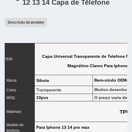
12 13 14 Capa de Telefone
Descrição do produto
Capa Universal Transparente de Telefone M
TEM
Magnético Claros Para Iphone X
Bem-vindo OEM&
Sibote
Marca
Muitos desenhos d
Transparente
Cores
10pcs
O preço varia dep
MOQ
TPU
Materiais
Modelo de
Para Iphone 13 14 pro max
telefone