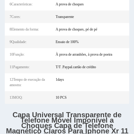
6Características:
A prova de choques
7Cores:
Transparente
8Elemento da forma:
A prova de choques, pé de pé
9Qualidade:
Ensaio de 100%
10Função:
À prova de arranhões, à prova de poeira
11Pagamento:
T/T .Paypal.cartão de crédito
12Tempo de execução da
1days
amostra:
13MOQ:
10 PCS
Capa Universal Transparente de
Telefone Móvel Imponível a
Choques Capa de Telefone
Magnético Claros Para Iphone Xr 11