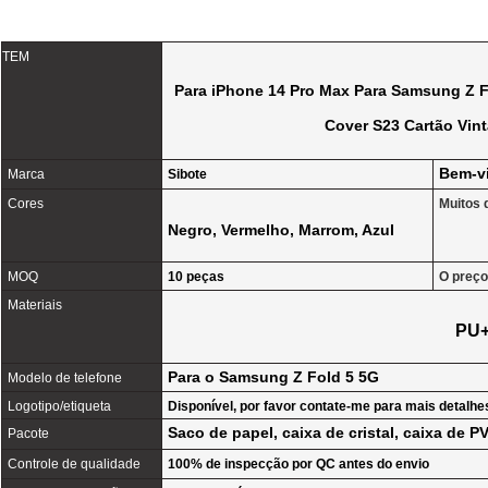
TEM
Para iPhone 14 Pro Max Para Samsung Z F
Cover S23 Cartão Vin
Bem-v
Marca
Sibote
Cores
Muitos 
Negro, Vermelho, Marrom, Azul
MOQ
10 peças
O preço
Materiais
PU
Para o Samsung Z Fold 5 5G
Modelo de telefone
Logotipo/etiqueta
Disponível, por favor contate-me para mais detalhe
Saco de papel, caixa de cristal, caixa de P
Pacote
Controle de qualidade
100% de inspecção por QC antes do envio