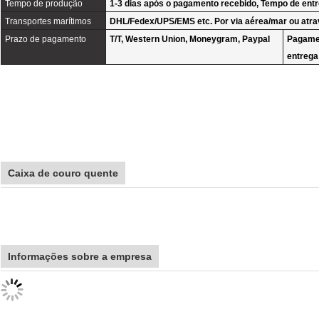
Tempo de produção
1-3 dias após o pagamento recebido, Tempo de ent
Transportes marítimos
DHL/Fedex/UPS/EMS etc. Por via aérea/mar ou atra
Prazo de pagamento
T/T, Western Union, Moneygram, Paypal
Pagamen
entrega