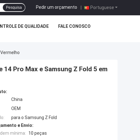
Pedir um orçamento
|
Portuguese
Pesquisa
NTROLE DE QUALIDADE
FALE CONOSCO
o Vermelho
one 14 Pro Max e Samsung Z Fold 5 em
uto:
China
OEM
o:
para o Samsung Z Fold
amento e Envio:
rdem mínima:
10 peças