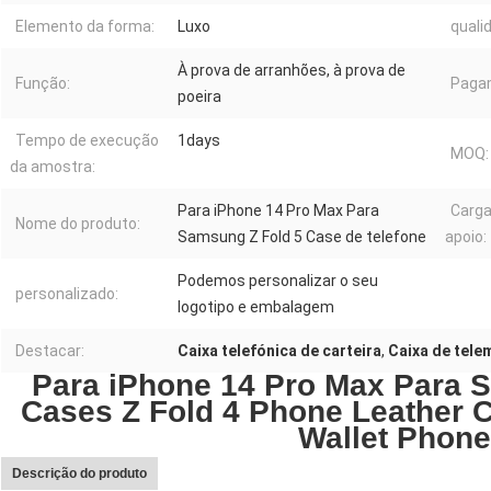
Elemento da forma:
Luxo
quali
À prova de arranhões, à prova de
Função:
Paga
poeira
Tempo de execução
1days
MOQ:
da amostra:
Para iPhone 14 Pro Max Para
Carga
Nome do produto:
Samsung Z Fold 5 Case de telefone
apoio:
Podemos personalizar o seu
personalizado:
logotipo e embalagem
Destacar:
Caixa telefónica de carteira
,
Caixa de tele
Para iPhone 14 Pro Max Para 
Cases Z Fold 4 Phone Leather C
Wallet Phon
Descrição do produto