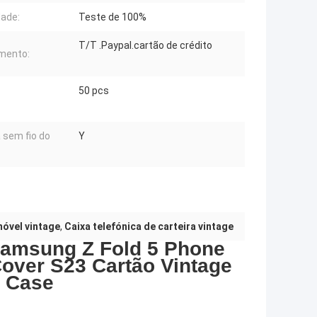
dade:
Teste de 100%
T/T .Paypal.cartão de crédito
mento:
50 pcs
 sem fio do
Y
móvel vintage
,
Caixa telefónica de carteira vintage
Samsung Z Fold 5 Phone
over S23 Cartão Vintage
e Case