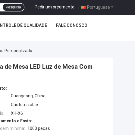
Pedir um orçamento
|
Portuguese
Pesquisa
NTROLE DE QUALIDADE
FALE CONOSCO
po Personalizado
a de Mesa LED Luz de Mesa Com
uto:
Guangdong, China
Customizable
o:
XH-X6
amento e Envio:
rdem mínima:
1000 peças