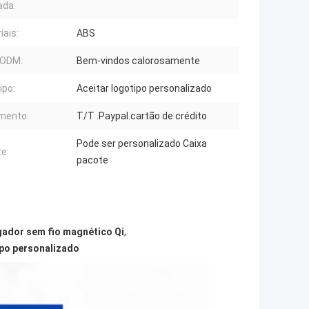
ada:
iais:
ABS
ODM:
Bem-vindos calorosamente
ipo:
Aceitar logotipo personalizado
mento:
T/T .Paypal.cartão de crédito
Pode ser personalizado Caixa
e:
pacote
ador sem fio magnético Qi
,
ipo personalizado