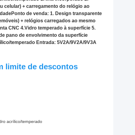
 celular) + carregamento do relógio ao 
idadePonto de venda: 1. Design transparente 
lemóveis) + relógios carregados ao mesmo 
a CNC 4.Vidro temperado à superfície 5. 
l de pano de envolvimento da superfície 
crílico/temperado Entrada: 5V2A/9V2A/9V3A 
m limite de descontos
dro acrílico/temperado