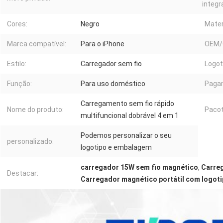
integr
Cores:
Negro
Mater
Marca compatível:
Para o iPhone
OEM/
Estilo:
Carregador sem fio
Logot
Função:
Para uso doméstico
Paga
Carregamento sem fio rápido
Nome do produto:
Pacot
multifuncional dobrável 4 em 1
Podemos personalizar o seu
personalizado:
logotipo e embalagem
carregador 15W sem fio magnético
,
Carreg
Destacar:
Carregador magnético portátil com logot