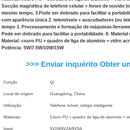
Sucção magnética de telefone celular + fones de ouvido (ou
mesmo tempo. 3.Pode ser dobrado para facilitar a portabil
com aparência única 2. telemóveis + auscultadores (ou te
tempo 3. Processamento e formação de máquinas-ferrament
Pode ser dobrado para facilitar a portabilidade. 6: Materia
Material: couro PU + quadro de liga de alumínio + vidro a
Potência: 5W/7.5W/10W/15W
>>> Enviar inquérito Obter u
Função
Qi
Local de origem
Guangdong, China
Utilização
Telefone móvel, relógio inteligente
Materiais
Couro PU + quadro de liga de alumínio + vi
Input
5V2A/9V2A/9V3A