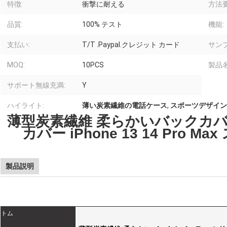
特徴:
衝撃に耐える
方法要
品質:
100% テスト
機能:
支払い:
T/T .Paypal.クレジット カード
サン
MOQ:
10PCS
製品名
サポート無線充満:
Y
ハイライト:
薄い炭素繊維の電話ケース
,
スポーツデザイン
薄型炭素繊維 柔らかいバックカバー
カバー iPhone 13 14 Pro
製品説明
トム