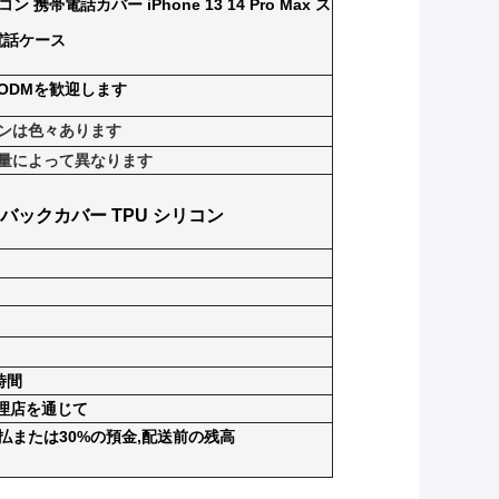
帯電話カバー iPhone 13 14 Pro Max ス
電話ケース
&ODMを歓迎します
ンは色々あります
量によって異なります
バックカバー TPU シリコン
時間
は代理店を通じて
払または30%の預金,配送前の残高