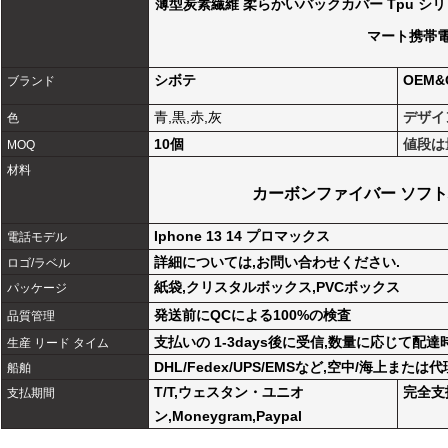
薄型炭素繊維 柔らかいバックカバー Tpu シリコン 携
マート携帯
シボテ
OEM
ブランド
青,黒,赤,灰
デザイ
色
10個
値段は
MOQ
材料
カーボンファイバー ソフト
Iphone 13 14 プロマックス
電話モデル
詳細については,お問い合わせください.
ロゴ/ラベル
紙袋,クリスタルボックス,PVCボックス
パッケージ
発送前にQCによる100%の検査
品質管理
支払いの 1-3days後に受信,数量に応じて配達
生産 リード タイム
DHL/Fedex/UPS/EMSなど,空中/海上また
船舶
T/T,ウェスタン・ユニオ
完全支
支払期間
ン,Moneygram,Paypal