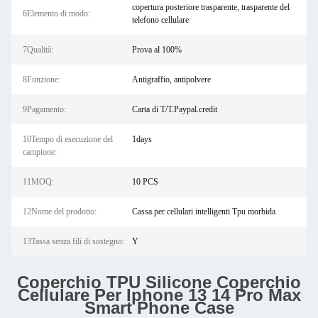
copertura posteriore trasparente, trasparente del
6Elemento di modo:
telefono cellulare
7Qualità:
Prova al 100%
8Funzione:
Antigraffio, antipolvere
9Pagamento:
Carta di T/T.Paypal.credit
10Tempo di esecuzione del
1days
campione:
11MOQ:
10 PCS
12Nome del prodotto:
Cassa per cellulari intelligenti Tpu morbida
13Tassa senza fili di sostegno:
Y
Coperchio TPU Silicone Coperchio
Cellulare Per Iphone 13 14 Pro Max
Smart Phone Case