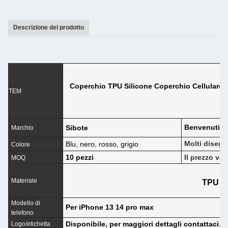
Descrizione del prodotto
Coperchio TPU Silicone Coperchio Cellulare 
TEM
Benvenuti
Sibote
Marchio
Molti disegni
Blu, nero, rosso, grigio
Colore
10 pezzi
Il prezzo va
MOQ
Materiale
TPU si
Modello di
Per iPhone 13 14 pro max
telefono
Disponibile, per maggiori dettagli contattaci.
Logo/etichetta