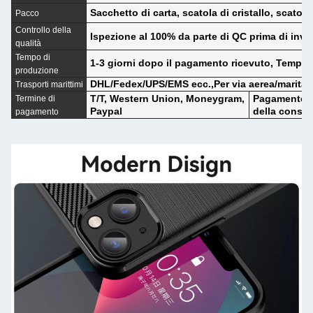
Sacchetto di carta, scatola di cristallo, scatol
Pacco
Controllo della
Ispezione al 100% da parte di QC prima di invi
qualità
Tempo di
1-3 giorni dopo il pagamento ricevuto, Tempo 
produzione
DHL/Fedex/UPS/EMS ecc.,Per via aerea/marita o 
Trasporti marittimi
T/T, Western Union, Moneygram,
Pagamento in
Termine di
Paypal
della conse
pagamento