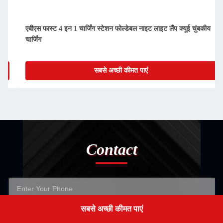
फास्ट 4 इन 1 चार्जिंग स्टेशन फोल्डेबल नाइट लाइट लैंप क्यूई चुंबकीय
15W अधिकतम 
ग
वायरलेस चार
सबसे अच्छी कीमत पाएं
Contact
सबसे अच्छी कीमत पाएं
Get a Quote