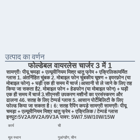
उत्पाद का वर्णन
फोल्डेबल वायरलेस चार्जर 3 में 1
सामग्रीः पीयू चमड़ा + एल्यूमीनियम मिश्र धातु फ्रेम + एक्रिलिक/मर्मित 
ग्लास 1. अंतर्निहित चुंबक 2. मोबाइल फोन चुंबकीय चूषण + इयरफ़ोन (या 
मोबाइल फोन) + घड़ी एक ही समय में चार्ज।आसानी से ले जाने के लिए तह 
किया जा सकता है2. मोबाइल फोन + हेडफोन (या मोबाइल फोन) + घड़ी 
एक ही समय में चार्ज 3.सीएनसी उपकरण मशीनों का प्रसंस्करण और 
ढालना 46. सतह के लिए टेम्पर्ड ग्लास 5. आसान पोर्टेबिलिटी के लिए 
फोल्ड किया जा सकता है। 6: सतह रैपिंग कपड़े सामग्री सामग्रीः पीयू 
चमड़ा + एल्यूमीनियम मिश्र धातु फ्रेम + एक्रिलिक / टेम्पर्ड ग्लास 
इनपुटः5V2A/9V2A/9V3A पावर: 5W/7.5W/10W/15W
कार्य
ची
मूल स्थान
गुआंग्डोंग, चीन