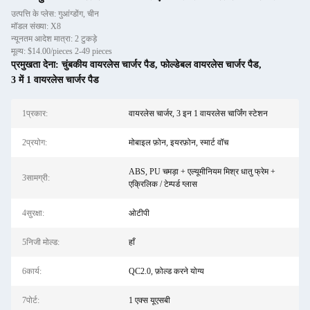
उत्पत्ति के प्लेस: गुआंग्डोंग, चीन
मॉडल संख्या: X8
न्यूनतम आदेश मात्रा: 2 टुकड़े
मूल्य: $14.00/pieces 2-49 pieces
प्रमुखता देना:
चुंबकीय वायरलेस चार्जर पैड
,
फोल्डेबल वायरलेस चार्जर पैड
,
3 में 1 वायरलेस चार्जर पैड
1प्रकार:
वायरलेस चार्जर, 3 इन 1 वायरलेस चार्जिंग स्टेशन
2प्रयोग:
मोबाइल फ़ोन, इयरफ़ोन, स्मार्ट वॉच
ABS, PU चमड़ा + एल्यूमीनियम मिश्र धातु फ्रेम +
3सामग्री:
एक्रिलिक / टेम्पर्ड ग्लास
4सुरक्षा:
ओटीपी
5निजी मोल्ड:
हाँ
6कार्य:
QC2.0, फ़ोल्ड करने योग्य
7पोर्ट:
1 एक्स यूएसबी