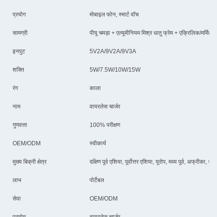
प्रयोग
मोबाइल फोन, स्मार्ट वॉच
सामग्री
पीयू चमड़ा + एल्यूमीनियम मिश्र धातु फ्रेम + एक्रिलिक/मर्मित ग
इनपुट
5V2A/9V2A/9V3A
शक्ति
5W/7.5W/10W/15W
रंग
काला
नाम
वायरलेस चार्जर
गुणवत्ता
100% परीक्षण
OEM/ODM
स्वीकार्य
मुख्य बिक्री क्षेत्र
दक्षिण पूर्व एशिया, पूर्वोत्तर एशिया, यूरोप, मध्य पूर्व, अफ्रीका, 
लाभ
पोर्टेबल
सेवा
OEM/ODM