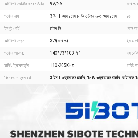
আউটপুট ভোল্টেজ এবং বর্তমান:
9V/2A
সর্বোচ্
পণ্যের নাম:
3 ইন 1 ওয়্যারলেস চার্জিং স্টেশন দ্রুত ওয়্যারলেস
রঙ:
ইনপুট পোর্ট:
টাইপ সি
ফোন আউ
আউটপুট দেখুন:
3W(সর্বোচ্চ)
ইয়ারফ
পণ্যের আকার:
140*73*103 মিমি
প্যাকেজ
চার্জিং ফ্রিকোয়েন্সি:
110-205KHz
চার্জিং দ
বিশেষভাবে তুলে ধরা:
3 ইন 1 ওয়্যারলেস চার্জার
,
15W ওয়্যারলেস চার্জার
,
আইফোন 15 ও