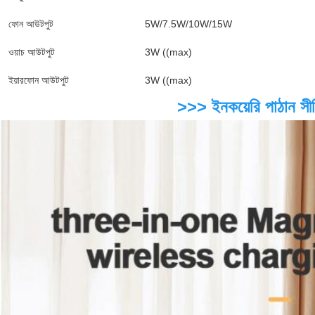
ফোন আউটপুট
5W/7.5W/10W/15W
ওয়াচ আউটপুট
3W ((max)
ইয়ারফোন আউটপুট
3W ((max)
>>> ইনকয়েরি পাঠান সীম