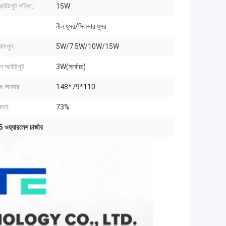
চ আউটপুট শক্তি:
15W
নীল ধূসর/সিলভার ধূসর
টপুট:
5W/7.5W/10W/15W
োন আউটপুট:
3W(সর্বোচ্চ)
িং আকার:
148*79*110
ক্ষতা:
73%
য়্যারলেস চার্জার