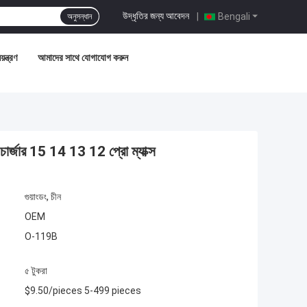
উদ্ধৃতির জন্য আবেদন
|
Bengali
অনুসন্ধান
়ন্ত্রণ
আমাদের সাথে যোগাযোগ করুন
চার্জার 15 14 13 12 প্রো ম্যাক্স
গুয়াংডং, চীন
OEM
O-119B
৫ টুকরা
$9.50/pieces 5-499 pieces