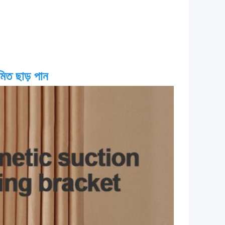
িত ছাড় পান