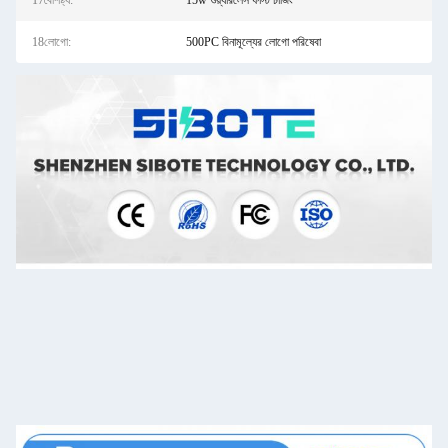
17বৈশিষ্ট্য:
15w ওয়্যারলেস ফাস্ট চার্জিং
18লোগো:
500PC বিনামূল্যের লোগো পরিষেবা