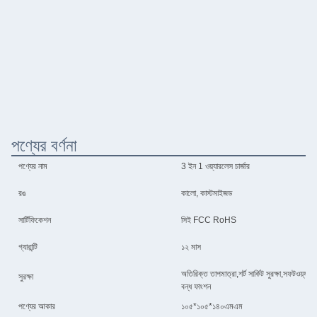
পণ্যের বর্ণনা
পণ্যের নাম
3 ইন 1 ওয়্যারলেস চার্জার
রঙ
কালো, কাস্টমাইজড
সার্টিফিকেশন
সিই FCC RoHS
গ্যারান্টি
১২ মাস
অতিরিক্ত তাপমাত্রা,শর্ট সার্কিট সুরক্ষা,সফটওয়্যার
সুরক্ষা
বন্ধ ফাংশন
পণ্যের আকার
১০৫*১০৫*১৪০এমএম