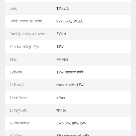
7বন্দর:
TYPE-C
8ইনপুট ভোল্টেজ এবং বর্তমান:
9V/1.67A, 5V/2A
9আউটপুট ভোল্টেজ এবং বর্তমান:
5V/1A
10সর্বোচ্চ আউটপুট শক্তি:
15W
11রঙ:
সাদা কালো
12কীওয়ার্ড:
15W ওয়্যারলেস চার্জার
13কীওয়ার্ড 2:
ওয়্যারলেস চার্জার 15W
14পণ্য উপাদান:
এবিএস
15ইনপুট পোর্ট:
টাইপ সি
16ফোন আউটপুট:
5W/7.5W/10W/15W