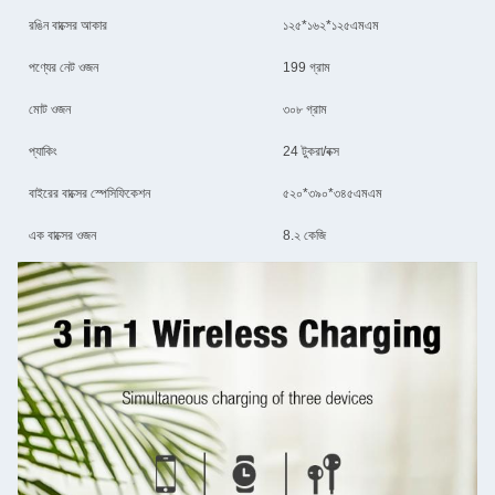
রঙিন বাক্সের আকার
১২৫*১৬২*১২৫এমএম
পণ্যের নেট ওজন
199 গ্রাম
মোট ওজন
৩০৮ গ্রাম
প্যাকিং
24 টুকরা/বক্স
বাইরের বাক্সের স্পেসিফিকেশন
৫২০*৩৯০*৩৪৫এমএম
এক বাক্সের ওজন
8.২ কেজি