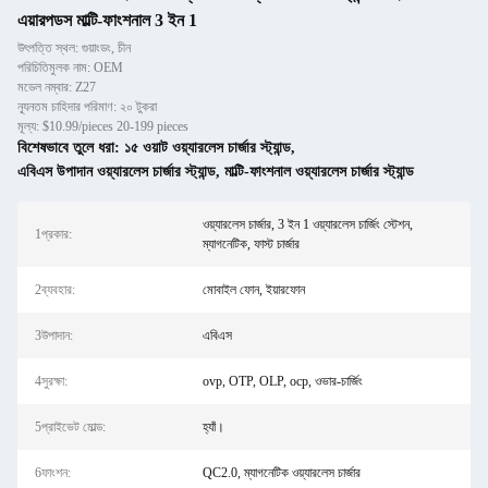
এয়ারপডস মাল্টি-ফাংশনাল 3 ইন 1
উৎপত্তি স্থল: গুয়াংডং, চীন
পরিচিতিমুলক নাম: OEM
মডেল নম্বার: Z27
ন্যূনতম চাহিদার পরিমাণ: ২০ টুকরা
মূল্য: $10.99/pieces 20-199 pieces
বিশেষভাবে তুলে ধরা:
১৫ ওয়াট ওয়্যারলেস চার্জার স্ট্যান্ড
,
এবিএস উপাদান ওয়্যারলেস চার্জার স্ট্যান্ড
,
মাল্টি-ফাংশনাল ওয়্যারলেস চার্জার স্ট্যান্ড
ওয়্যারলেস চার্জার, 3 ইন 1 ওয়্যারলেস চার্জিং স্টেশন,
1প্রকার:
ম্যাগনেটিক, ফাস্ট চার্জার
2ব্যবহার:
মোবাইল ফোন, ইয়ারফোন
3উপাদান:
এবিএস
4সুরক্ষা:
ovp, OTP, OLP, ocp, ওভার-চার্জিং
5প্রাইভেট মোল্ড:
হ্যাঁ।
6ফাংশন:
QC2.0, ম্যাগনেটিক ওয়্যারলেস চার্জার