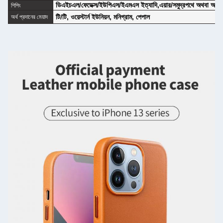
ডিএইচএল/ফেডেক্স/ইউপিএস/ইএমএস ইত্যাদি,এয়ার/সমুদ্রপথে অথবা আপনার 
শিপিং
টি/টি, ওয়েস্টার্ন ইউনিয়ন, মনিগ্রাম, পেপাল
অর্থ প্রদানের মেয়াদ