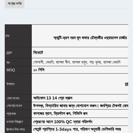
পণ্যের বর্ণনা
টেম
অ্যান্টি-ড্রপ নরম মূল কভার চৌম্বকীয় ওয়্যারলেস চার্জার
সিবোটে
ব্র্যান্ড
গোলাপী, বেগুনি, হালকা নীল, হালকা হলুদ, গাঢ় ধূসর, হালকা বেগুনি
রঙ
১০ পিসি
MOQ
চামড়
উপাদান
আইফোন 13 14 প্রো ম্যাক্স
ফোন মডেল
উপলব্ধ, বিস্তারিত জানার জন্য যোগাযোগ করুন। জনপ্রিয় টেকসই মোবা
লোগো/লেবেল
কাগজের ব্যাগ, ক্রিস্টাল বক্স, পিভিসি বক্স
প্যাকেজ
প্রেরণের আগে 100% QC দ্বারা পরিদর্শন
গুণমান নিয়ন্ত্রণ
পেমেন্ট প্রাপ্তির 1-3days পরে, পরিমাণ অনুযায়ী ডেলিভারি সময়
উত্পাদন লিড সময়