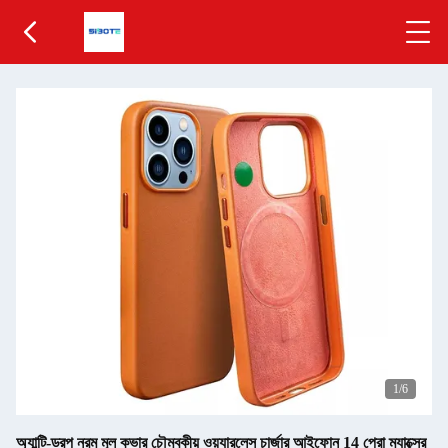
1
/6
অ্যান্টি-ড্রপ নরম মূল কভার চৌম্বকীয় ওয়্যারলেস চার্জার আইফোন 14 প্রো ম্যাক্সের