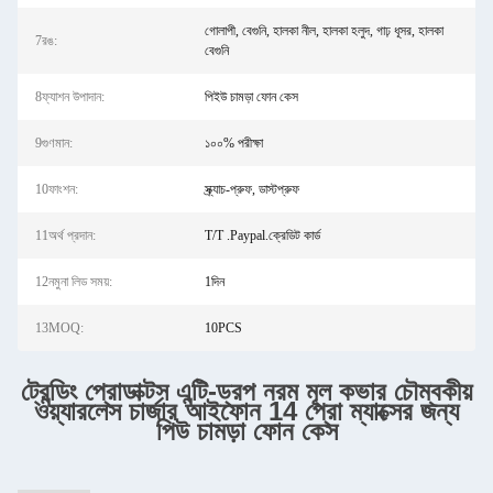
গোলাপী, বেগুনি, হালকা নীল, হালকা হলুদ, গাঢ় ধূসর, হালকা
7রঙ:
বেগুনি
8ফ্যাশন উপাদান:
পিইউ চামড়া ফোন কেস
9গুণমান:
১০০% পরীক্ষা
10ফাংশন:
স্ক্র্যাচ-প্রুফ, ডাস্টপ্রুফ
11অর্থ প্রদান:
T/T .Paypal.ক্রেডিট কার্ড
12নমুনা লিড সময়:
1দিন
13MOQ:
10PCS
ট্রেন্ডিং প্রোডাক্টস এন্টি-ড্রপ নরম মূল কভার চৌম্বকীয়
ওয়্যারলেস চার্জার আইফোন 14 প্রো ম্যাক্সের জন্য
পিউ চামড়া ফোন কেস