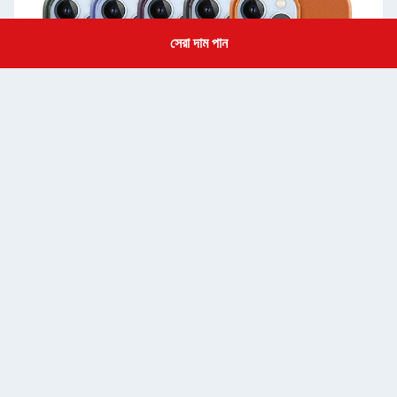
সেরা দাম পান
Get a Quote
অন্য ফোন ১১ কেস