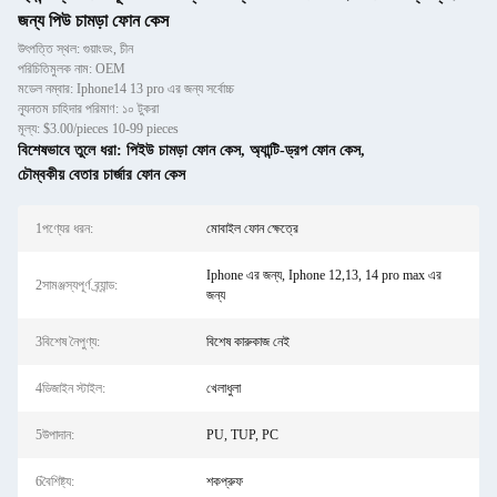
জন্য পিউ চামড়া ফোন কেস
উৎপত্তি স্থল: গুয়াংডং, চীন
পরিচিতিমুলক নাম: OEM
মডেল নম্বার: Iphone14 13 pro এর জন্য সর্বোচ্চ
ন্যূনতম চাহিদার পরিমাণ: ১০ টুকরা
মূল্য: $3.00/pieces 10-99 pieces
বিশেষভাবে তুলে ধরা:
পিইউ চামড়া ফোন কেস
,
অ্যান্টি-ড্রপ ফোন কেস
,
চৌম্বকীয় বেতার চার্জার ফোন কেস
1পণ্যের ধরন:
মোবাইল ফোন ক্ষেত্রে
Iphone এর জন্য, Iphone 12,13, 14 pro max এর
2সামঞ্জস্যপূর্ণ ব্র্যান্ড:
জন্য
3বিশেষ নৈপুণ্য:
বিশেষ কারুকাজ নেই
4ডিজাইন স্টাইল:
খেলাধুলা
5উপাদান:
PU, TUP, PC
6বৈশিষ্ট্য:
শকপ্রুফ