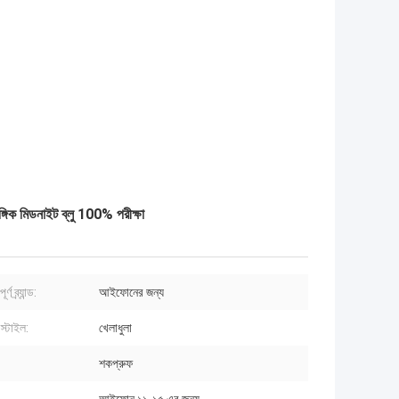
গিক মিডনাইট ব্লু 100% পরীক্ষা
র্ণ ব্র্যান্ড:
আইফোনের জন্য
স্টাইল:
খেলাধুলা
শকপ্রুফ