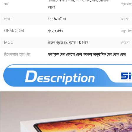
মধ্যরাতের নীল, সাদা, দিগন্ত নীল, লাল, গোলাপী,
রঙ:
প্রযোজ্
কালো
গুণমান:
১০০% পরীক্ষা
ফাংশন:
OEM/ODM:
গ্রহণযোগ্য
নমুনা লি
MOQ:
মডেল প্রতি রঙ প্রতি 10 পিসি
লোগো:
বিশেষভাবে তুলে ধরা:
শকপ্রুফ সেল ফোনের কেস
,
কাস্টম আনুষাঙ্গিক সেল ফোন কেস