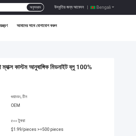
উদ্ধৃতির জন্য আবেদন
|
Bengali
অনুসন্ধান
়ন্ত্রণ
আমাদের সাথে যোগাযোগ করুন
যাক্স কাস্টম আনুষাঙ্গিক মিডনাইট ব্লু 100%
গুয়াংডং, চীন
OEM
৫০০ টুকরা
$1.99/pieces >=500 pieces