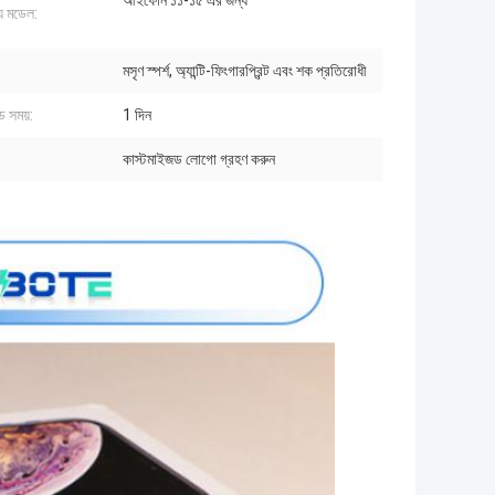
আইফোন ১১-১৫ এর জন্য
য মডেল:
মসৃণ স্পর্শ, অ্যান্টি-ফিংগারপ্রিন্ট এবং শক প্রতিরোধী
ড সময়:
1 দিন
কাস্টমাইজড লোগো গ্রহণ করুন