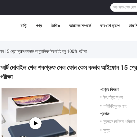
বাড়ি
পণ্য
ভিডিও
আমাদের সম্পর্কে
কারখানা ভ্রমণ
মান নিয
15 প্রো ম্যাক্স কাস্টম আনুষাঙ্গিক মিডনাইট ব্লু 100% পরীক্ষা
স্মার্ট মোবাইল শেল শকপ্রুফ সেল ফোন কেস কভার আইফোন 15 প্রো ম্
পরীক্ষা
পণ্যের বিবরণ:
উৎপত্তি স্থল:
পরিচিতিমুলক নাম:
প্রদান:
ন্যূনতম চাহিদার পরিমাণ:
মূল্য: