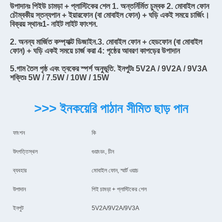
উপাদানঃ পিইউ চামড়া + প্লাস্টিকের শেল 1. অন্তর্নির্মিত চুম্বক 2. মোবাইল ফোন 
চৌম্বকীয় স্তন্যপান + ইয়ারফোন (বা মোবাইল ফোন) + ঘড়ি একই সময়ে চার্জিং।
বিক্রয় স্থানঃ
1- নাইট লাইট ফাংশন.
2. অনন্য মার্জিত কম্প্যাক্ট ডিজাইন.
3. মোবাইল ফোন + হেডফোন (বা মোবাইল 
ফোন) + ঘড়ি একই সময়ে চার্জ করা 4: পৃষ্ঠের আবরণ কাপড়ের উপাদান
5.গাম তৈল পৃষ্ঠ এবং ত্বকের স্পর্শ অনুভূতি. ইনপুটঃ 5V2A / 9V2A / 9V3A 
শক্তিঃ 5W / 7.5W / 10W / 15W
>>> ইনকয়েরি পাঠান সীমিত ছাড় পান
ফাংশন
কি
উৎপত্তিস্থল
গুয়াংডং, চীন
ব্যবহার
মোবাইল ফোন, স্মার্ট ওয়াচ
উপাদান
পিই চামড়া + প্লাস্টিকের শেল
ইনপুট
5V2A/9V2A/9V3A