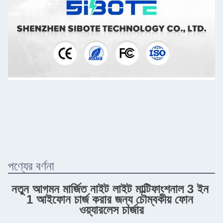
পণ্যের বর্ণনা
নতুন আগমন মার্জিত নাইট লাইট মাল্টিফাংশনাল 3 ইন 
1 আইফোন চার্জ করার জন্য চৌম্বকীয় ফোন 
ওয়্যারলেস চার্জার