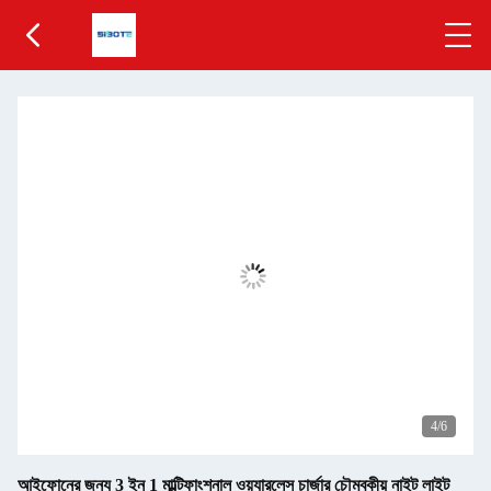
5
/6
আইফোনের জন্য 3 ইন 1 মাল্টিফাংশনাল ওয়্যারলেস চার্জার চৌম্বকীয় নাইট লাইট