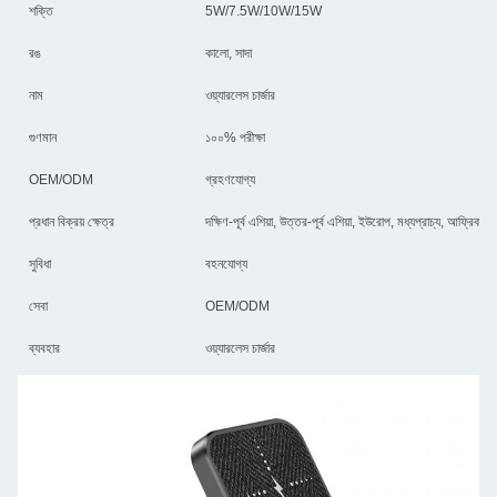
শক্তি
5W/7.5W/10W/15W
রঙ
কালো, সাদা
নাম
ওয়্যারলেস চার্জার
গুণমান
১০০% পরীক্ষা
OEM/ODM
গ্রহণযোগ্য
প্রধান বিক্রয় ক্ষেত্র
দক্ষিণ-পূর্ব এশিয়া, উত্তর-পূর্ব এশিয়া, ইউরোপ, মধ্যপ্রাচ্য, আফ্রিক
সুবিধা
বহনযোগ্য
সেবা
OEM/ODM
ব্যবহার
ওয়্যারলেস চার্জার