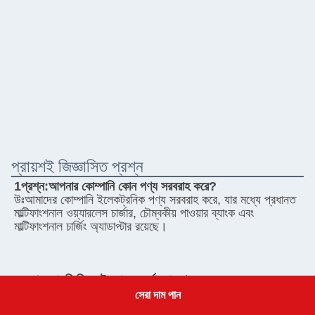
প্রায়শই জিজ্ঞাসিত প্রশ্ন
1প্রশ্ন:
আপনার কোম্পানি কোন পণ্য সরবরাহ করে?
উঃ
আমাদের কোম্পানি ইলেকট্রনিক পণ্য সরবরাহ করে, যার মধ্যে প্রধানত 
মাল্টিফাংশনাল ওয়্যারলেস চার্জার, চৌম্বকীয় পাওয়ার ব্যাংক এবং 
মাল্টিফাংশনাল চার্জিং অ্যাডাপ্টার রয়েছে।
2প্রশ্ন:
আপনি কি ছোট ব্যাচের অর্ডার গ্রহণ করেন?
উঃ
হ্যাঁ, আমরা ছোট প্যাচ অর্ডার গ্রহণ করি। আমরা বিশ্বাস করি যে 
সেরা দাম পান
Get a Quote
অর্ডার পরিমাণ নির্বিশেষে, সহযোগিতার প্রতিটি সুযোগের সম্ভাবনা রয়েছে।