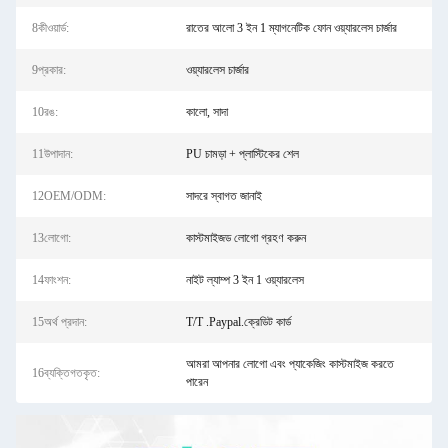
8কীওয়ার্ড:
রাতের আলো 3 ইন 1 ম্যাগনেটিক ফোন ওয়্যারলেস চার্জার
9প্রকার:
ওয়্যারলেস চার্জার
10রঙ:
কালো, সাদা
11উপাদান:
PU চামড়া + প্লাস্টিকের শেল
12OEM/ODM:
সাদরে স্বাগত জানাই
13লোগো:
কাস্টমাইজড লোগো গ্রহণ করুন
14ফাংশন:
নাইট ল্যাম্প 3 ইন 1 ওয়্যারলেস
15অর্থ প্রদান:
T/T .Paypal.ক্রেডিট কার্ড
আমরা আপনার লোগো এবং প্যাকেজিং কাস্টমাইজ করতে
16ব্যক্তিগতকৃত:
পারেন