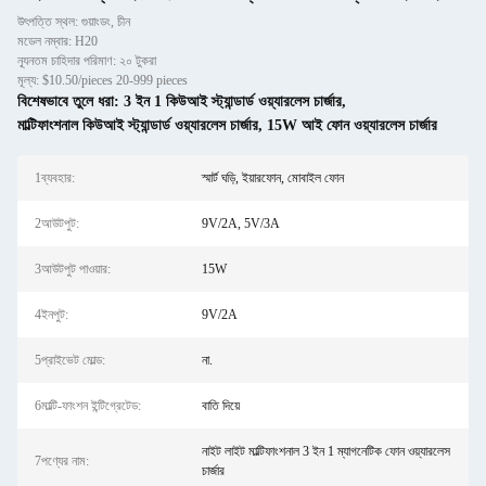
উৎপত্তি স্থল: গুয়াংডং, চীন
মডেল নম্বার: H20
ন্যূনতম চাহিদার পরিমাণ: ২০ টুকরা
মূল্য: $10.50/pieces 20-999 pieces
বিশেষভাবে তুলে ধরা:
3 ইন 1 কিউআই স্ট্যান্ডার্ড ওয়্যারলেস চার্জার
,
মাল্টিফাংশনাল কিউআই স্ট্যান্ডার্ড ওয়্যারলেস চার্জার
,
15W আই ফোন ওয়্যারলেস চার্জার
1ব্যবহার:
স্মার্ট ঘড়ি, ইয়ারফোন, মোবাইল ফোন
2আউটপুট:
9V/2A, 5V/3A
3আউটপুট পাওয়ার:
15W
4ইনপুট:
9V/2A
5প্রাইভেট মোল্ড:
না.
6মাল্টি-ফাংশন ইন্টিগ্রেটেড:
বাতি দিয়ে
নাইট লাইট মাল্টিফাংশনাল 3 ইন 1 ম্যাগনেটিক ফোন ওয়্যারলেস
7পণ্যের নাম:
চার্জার