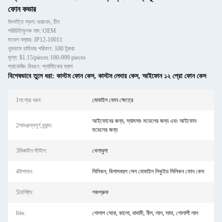
ফোন কভার
উৎপত্তি স্থল: গুয়াংডং, চীন
পরিচিতিমুলক নাম: OEM
মডেল নম্বার: IP12-10011
ন্যূনতম চাহিদার পরিমাণ: 100 টুকরা
মূল্য: $1.15/pieces 100-999 pieces
প্যাকেজিং বিবরণ: প্লাস্টিকের ব্যাগ
বিশেষভাবে তুলে ধরা:
কাস্টম ফোন কেস
,
কাস্টম লেদার কেস
,
আইফোন ১২ প্রো ফোন কেস
1পণ্যের ধরন:
মোবাইল ফোন ক্ষেত্রে
আইফোনের জন্য, স্যামসাং মডেলের জন্য এবং আইফোন
2সামঞ্জস্যপূর্ণ ব্র্যান্ড:
মডেলের জন্য
3ডিজাইন স্টাইল:
খেলাধুলা
4উপাদান:
সিলিকন, বিলাসবহুল সেল মোবাইল লিকুইড সিলিকন ফোন কেস
5বৈশিষ্ট্য:
শকপ্রুফ
6রঙ:
গোলাপ সোনা, কালো, বাদামী, নীল, লাল, সাদা, গোলাপী লাল