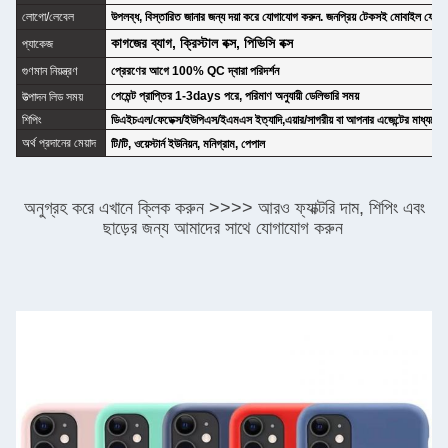
লোগো/লেবেল
উপলব্ধ, বিস্তারিত জানার জন্য দয়া করে যোগাযোগ করুন. জনপ্রিয় টেকসই মোবাইল ফোনের
কাগজের ব্যাগ, ক্রিস্টাল বক্স, পিভিসি বক্স
প্যাকেজ
গুণমান নিয়ন্ত্রণ
প্রেরণের আগে 100% QC দ্বারা পরিদর্শন
পেমেন্ট প্রাপ্তির 1-3days পরে, পরিমাণ অনুযায়ী ডেলিভারি সময়
উত্পাদন লিড সময়
শিপিং
ডিএইচএল/ফেডেক্স/ইউপিএস/ইএমএস ইত্যাদি,এয়ার/সাগরীয় বা আপনার এজেন্টের মাধ্যমে
অর্থ প্রদানের মেয়াদ
টি/টি, ওয়েস্টার্ন ইউনিয়ন, মনিগ্রাম, পেপাল
অনুগ্রহ করে এখানে ক্লিক করুন >>>> আরও ফ্যাক্টরি দাম, শিপিং এবং
ছাড়ের জন্য আমাদের সাথে যোগাযোগ করুন