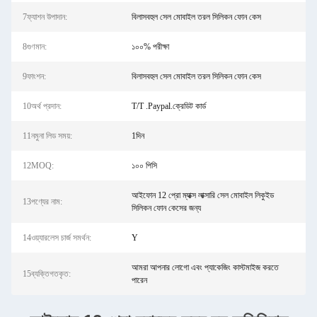
7ফ্যাশন উপাদান:
বিলাসবহুল সেল মোবাইল তরল সিলিকন ফোন কেস
8গুণমান:
১০০% পরীক্ষা
9ফাংশন:
বিলাসবহুল সেল মোবাইল তরল সিলিকন ফোন কেস
10অর্থ প্রদান:
T/T .Paypal.ক্রেডিট কার্ড
11নমুনা লিড সময়:
1দিন
12MOQ:
১০০ পিসি
আইফোন 12 প্রো ম্যাক্স লাক্সারি সেল মোবাইল লিকুইড
13পণ্যের নাম:
সিলিকন ফোন কেসের জন্য
14ওয়্যারলেস চার্জ সমর্থন:
Y
আমরা আপনার লোগো এবং প্যাকেজিং কাস্টমাইজ করতে
15ব্যক্তিগতকৃত:
পারেন