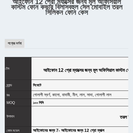
আইফোন 12 প্রো ম্যাক্সের জন্য মূল অফিসিয়াল
কাস্টম ফোন কভার বিলাসবহুল সেল মোবাইল তরল
সিলিকন ফোন কেস
পণ্যের বর্ণনা
টেম
আইফোন 12 প্রো ম্যাক্সের জন্য মূল অফিসিয়াল কাস্টম ফ
ব্র্যান্ড
সিবোটে
গোলাপী স্বর্ণ, কালো, বাদামী, নীল, লাল, সাদা, গোলাপী লাল
রঙ
MOQ
১০০ পিসি
উপাদান
তরল সি
আইফোনের জন্য 7- আইফোনের জন্য 12 প্রো ম্যাক্স
ফোন মডেল