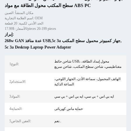
سطح المكتب محول الطاقة مع مواد ABS PC
مكان المنشأ: الصين
اسم العلامة التجارية: OEM
الحد الأدنى لكمية: 20 قطعة
الأسعار: $17.99/pieces 20-199 pieces
إبراز:
,
268w GAN عدة منافذ USB,5c 3a جهاز كمبيوتر محمول سطح المكتب
5c 3a Desktop Laptop Power Adapter
شاحن حائط USB، محول إمداد الطاقة،
1النوع:
مغناطيسي، شاحن سطح المكتب، شاحن سريع
الهاتف المحمول، سماعة الأذن، الجهاز اللوحي،
2الاستخدام:
الساعة الذكية
ايه بي اس + بي سي، ايه بي اس + بي سي
3المواد:
حماية ماس كهربائى
4الحماية:
نعم..
5العفن الخاص: