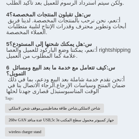
ولكن سيتم استرداد الرسوم للعميل بعد تأكيد الطلب.
4س:
هل تقبلون المنتجات المخصصة؟
أ:
نعم، نحن نرحب بالمنتجات المخصصة. لدينا فريق 
أبحاث وتطوير محترف وقدرات الإنتاج لتلبية متطلبات 
العملاء المخصصة.
5س:
هل يمكنك شحنها إلى المستودع؟
أ:
نعم، يمكننا وضع الباركود للعميل والعصا rightshipping 
علامة كما المطلوب من العميل.
6 س:
كيف تتعامل مع خدمة ما بعد البيع ومسائل 
التمويل؟
أ:
نحن نقدم خدمة شاملة بعد البيع ودعم، بما في ذلك 
ضمان المنتج وسياسات الإرجاع.الرجاء الاتصال بنا في 
الوقت المناسبوسنبذل قصارى جهدنا لحلها
Tags:
شاحن لاسلكي,شاحن طاقة مغناطيسي,موقف شحن لاسلكي
268w GAN عدة منافذ USB,5c 3a جهاز كمبيوتر محمول سطح المكتب
wireless charger stand