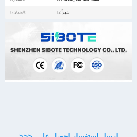
12 شهراً
17الضمان:
>>> ارسل استفسار احصل على 