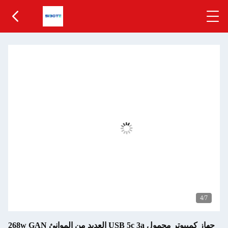
5
/7
268w GAN العديد من الموانئ USB 5c 3a جهاز كمبيوتر محمول