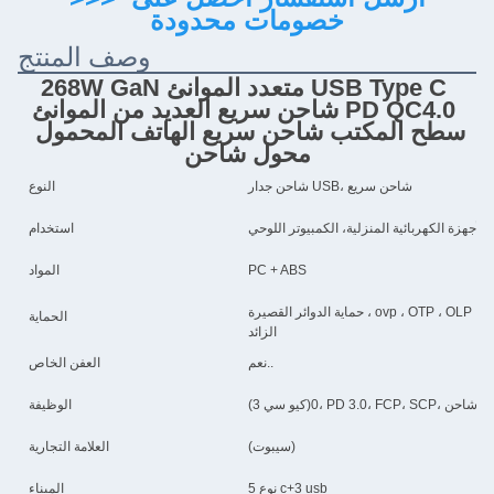
خصومات محدودة
وصف المنتج
268W GaN متعدد الموانئ USB Type C 
شاحن سريع العديد من الموانئ PD QC4.0 
سطح المكتب شاحن سريع الهاتف المحمول 
محول شاحن
شاحن جدار USB، شاحن سريع
النوع
لأجهزة الكهربائية المنزلية، الكمبيوتر اللوحي
استخدام
PC + ABS
المواد
حماية الدوائر القصيرة ، ovp ، OTP ، OLP ، ocp ، التوتر المنخفض ، الشحن الزائد ، التيار الزائد ، التوتر
الحماية
الزائد
نعم..
العفن الخاص
الوظيفة
(سيبوت)
العلامة التجارية
5 نوع c+3 usb
الميناء