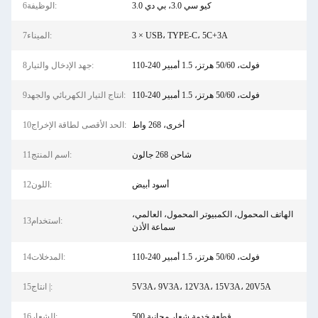
كيو سي 3.0، بي دي 3.0
6الوظيفة:
3 × USB، TYPE-C، 5C+3A
7الميناء:
110-240 فولت، 50/60 هرتز، 1.5 أمبير
8جهد الإدخال والتيار:
110-240 فولت، 50/60 هرتز، 1.5 أمبير
9انتاج التيار الكهربائي والجهد:
أخرى، 268 واط
10الحد الأقصى لطاقة الإخراج:
شاحن 268 جالون
11اسم المنتج:
أسود أبيض
12اللون:
الهاتف المحمول، الكمبيوتر المحمول، العالمي،
13استخدام:
سماعة الأذن
110-240 فولت، 50/60 هرتز، 1.5 أمبير
14المدخلات:
5V3A، 9V3A، 12V3A، 15V3A، 20V5A
15انتاج |:
500 قطعة خدمة شعار مجانية
16الشعار: