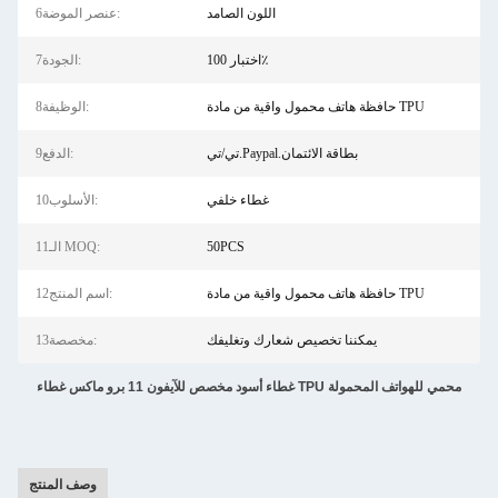
اللون الصامد
6عنصر الموضة:
اختبار 100٪
7الجودة:
حافظة هاتف محمول واقية من مادة TPU
8الوظيفة:
تي/تي.Paypal.بطاقة الائتمان
9الدفع:
غطاء خلفي
10الأسلوب:
50PCS
11الـ MOQ:
حافظة هاتف محمول واقية من مادة TPU
12اسم المنتج:
يمكننا تخصيص شعارك وتغليفك
13مخصصة:
غطاء أسود مخصص للآيفون 11 برو ماكس غطاء TPU محمي للهواتف المحمولة
وصف المنتج