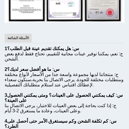
الأسئلة الشائعة
1س: هل يمكنك تقديم عينة قبل الطلب؟
ج: نعم، يمكننا توفير عينات مجانية للتقييم، تحتاج فقط لدفع بعض
الشحن.
2س: ما هو أفضل سعر لديك؟
ج: منتجاتنا لديها مجموعة واسعة جدا من الأسعار لأنواع مختلفة
ومتطلبات مختلفة للجودة. يرجى الاتصال بنا بحرية،سنكون سعداء
لإعطائك اقتباس عند استلام متطلباتك التفصيلية.
3س: كيف يمكنني الحصول على العينات؟ ومتى يمكنني الحصول
على العينة؟
ج: إذا كنت بحاجة إلى بعض العينات للاختبار، يرجى الاتصال بنا
وعلى العينات، وعادة ما يستغرق 2-3 أيام.
4س: كم تكلفة الشحن وكم سيستغرق الأمر حتى أحصل على
الطرد؟