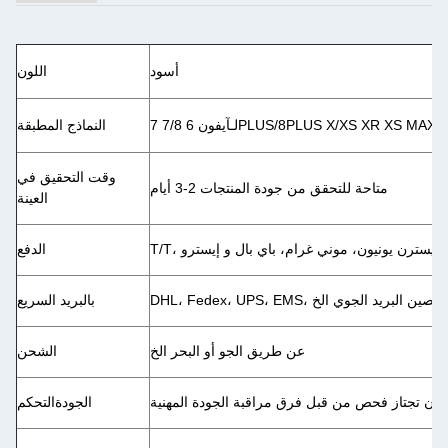
أسود
اللون
7PLUS/8PLUS X/XS XR XS MAX NEW 2019 
لـ
النماذج المطبقة
وقت التحقيق في
متاحة للتحقق من جودة المنتجات 2-3 أيام
العينة
T/T، ويسترن يونيون، موني غرام، باي بال و إيسترو
الدفع
DHL، Fedex، UPS، EMS، الصين البريد الجوي الخ
بالبريد السريع
عن طريق الجو أو البحر الخ
الشحن
 أن تجتاز فحص من قبل فرق مراقبة الجودة المهنية
الجودة
التحكم