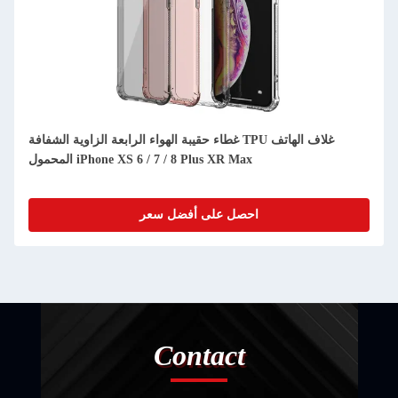
غلاف خلفي من نوع 1mm TPU شفافة شفافة غلاف الهاتف لجهاز
غطاء حقيبة الهواء الرابعة الزاوية الشفافة TPU غلاف
XS XR 
المحمول iPhone XS 6 / 7 / 8 Plus XR Max
احصل على أفضل سعر
Contact