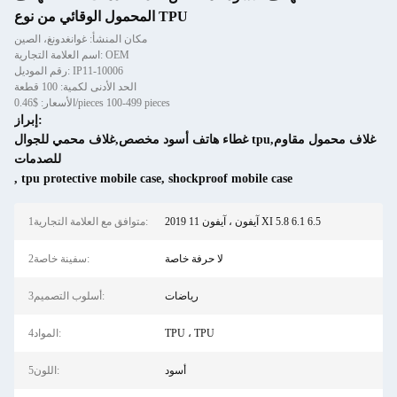
المحمول الوقائي من نوع TPU
مكان المنشأ: غوانغدونغ، الصين
اسم العلامة التجارية: OEM
رقم الموديل: IP11-10006
الحد الأدنى لكمية: 100 قطعة
الأسعار: $0.46/pieces 100-499 pieces
إبراز:
غطاء هاتف أسود مخصص,غلاف محمي للجوال tpu,غلاف محمول مقاوم
للصدمات
,
tpu protective mobile case
,
shockproof mobile case
آيفون ، آيفون 11 2019 XI 5.8 6.1 6.5
1متوافق مع العلامة التجارية:
لا حرفة خاصة
2سفينة خاصة:
رياضات
3أسلوب التصميم:
TPU ، TPU
4المواد:
أسود
5اللون: