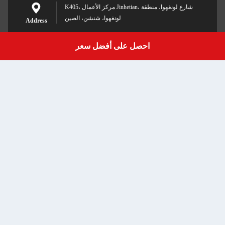
K405، مركز الأعمال Jinhetian، شارع لونغهوا، منطقة
لونغهوا، شنشن، الصين
Address
احصل على أفضل سعر
Get a Quote
marketing@sibotecase.com
E-mail
0086-15099916963
Phone
Shenzhen Sibote Technology Co., Ltd.