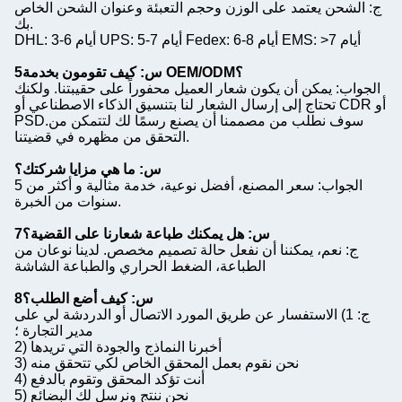
ج: الشحن يعتمد على الوزن وحجم التعبئة وعنوان الشحن الخاص
بك.
DHL: 3-6 أيام UPS: 5-7 أيام Fedex: 6-8 أيام EMS: >7 أيام
5س: كيف تقومون بخدمة OEM/ODM؟
الجواب: يمكن أن يكون شعار العميل محفوراً على حقيبتنا. ولكنك
تحتاج إلى إرسال الشعار لنا بتنسيق الذكاء الاصطناعي أو CDR أو
PSD.سوف نطلب من مصممنا أن يصنع رسمًا لك لتتمكن من
التحقق من مظهره في قضيتنا.
س: ما هي مزايا شركتك؟
الجواب: سعر المصنع، أفضل نوعية، خدمة مثالية و أكثر من 5
سنوات من الخبرة.
7س: هل يمكنك طباعة شعارنا على القضية؟
ج: نعم، يمكننا أن نفعل حالة تصميم مخصص. لدينا نوعان من
الطباعة، الضغط الحراري والطباعة الشاشة
8س: كيف أضع الطلب؟
ج: 1) الاستفسار عن طريق المورد الاتصال أو الدردشة لي على
مدير التجارة ؛
2) أخبرنا النماذج والجودة التي تريدها
3) نحن نقوم بعمل المحقق الخاص لكي تتحقق منه
4) أنت تؤكد المحقق وتقوم بالدفع
5) نحن ننتج ونرسل لك البضائع